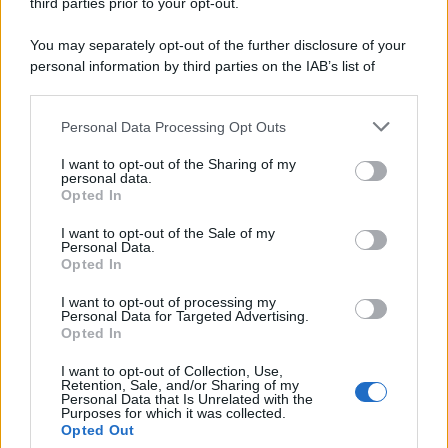
third parties prior to your opt-out.
You may separately opt-out of the further disclosure of your
personal information by third parties on the IAB’s list of
downstream participants.
Personal Data Processing Opt Outs
This information may also be disclosed by us to third parties
on the IAB’s List of Downstream Participants that may further
I want to opt-out of the Sharing of my
disclose it to other third parties.
personal data.
Opted In
Please note that this website/app uses one or more Google
Leggi anche
services and may gather and store information including but
I want to opt-out of the Sale of my
Personal Data.
not limited to your visit or usage behaviour. You may click to
Opted In
grant or deny consent to Google and its third-party tags to
use your data for below specified purposes in below Google
I want to opt-out of processing my
Economia
consent section.
Personal Data for Targeted Advertising.
Opted In
IT Wallet: novità sul
portafoglio digitale
I want to opt-out of Collection, Use,
Retention, Sale, and/or Sharing of my
Personal Data that Is Unrelated with the
Purposes for which it was collected.
Opted Out
Economia