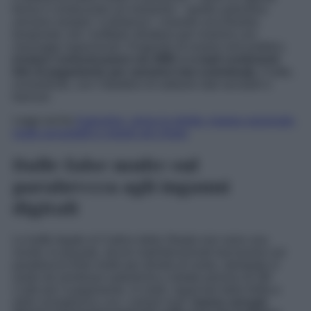
ferma il conducente sul momento – quelle autovelox
arrivano sempre “a distanza”, creando una finestra
temporale che i truffatori sfruttano per inserirsi con
messaggi ingannevoli. Fingendo di essere enti pubblici,
inviano comunicazioni via SMS o e-mail contenenti
link di pagamento per sanzioni mai comminate.
Il tutto,
ovviamente, con l’obiettivo di sottrarre dati sensibili e
bancari.
Leggi anche
Autovelox, arriva la stretta: mappa nazionale,
multe annullabili e regole più chiare
Dalle false multe sul
parabrezza agli inganni
digitali
Le truffe legate al Codice della Strada non sono una
novità. In passato, alcuni malintenzionati lasciavano sul
parabrezza finte multe per divieto di sosta, stampate in
modo da sembrare autentiche e dotate persino di QR
Code per il pagamento. In molti, ingannati dalla fretta e
dalla somiglianza con i verbali reali,
hanno versato