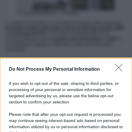
Photo by blickpixel – Pixabay
La regola è semplice e va impressa bene nella memoria:
nessuna multa autovelox viene notificata tramite SMS
o e-mail generiche
. Le uniche modalità ufficiali di
comunicazione sono la
posta raccomandata
, la
PEC
o
le piattaforme digitali certificate, come previsto dalla
normativa.
Se ricevi un messaggio che ti invita a pagare una multa
cliccando su un link, diffida immediatamente. Non fornire
Do Not Process My Personal Information
dati personali o bancari. Controlla invece sul sito dell’ente
locale di riferimento o contatta la Polizia Locale per
verificare l’eventuale presenza di un verbale a tuo carico.
If you wish to opt-out of the sale, sharing to third parties, or
processing of your personal or sensitive information for
I truffatori giocano sulla paura e sull’urgenza. Riconoscere
targeted advertising by us, please use the below opt-out
i segnali e mantenere la calma è il primo passo per non
cadere nella trappola.
section to confirm your selection.
Please note that after your opt-out request is processed you
may continue seeing interest-based ads based on personal
information utilized by us or personal information disclosed to