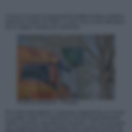
Cresce il numero di automobilisti truffati da false notifiche
autovelox inviate via SMS o e-mail. Ecco come difendersi
da un raggiro sempre più sofisticato.
Photo by blickpixel – Pixabay
Per molti automobilisti, l’autovelox rappresenta un incubo
su quattro ruote. È lo strumento che più frequentemente
porta a sanzioni, decurtazioni di punti e, nei casi più gravi,
alla sospensione della patente. Ma in questa vicenda,
le