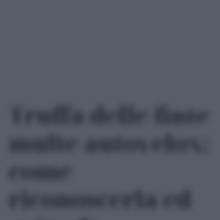
Truffa delle finte
multe autovelox:
come
riconoscerla ed