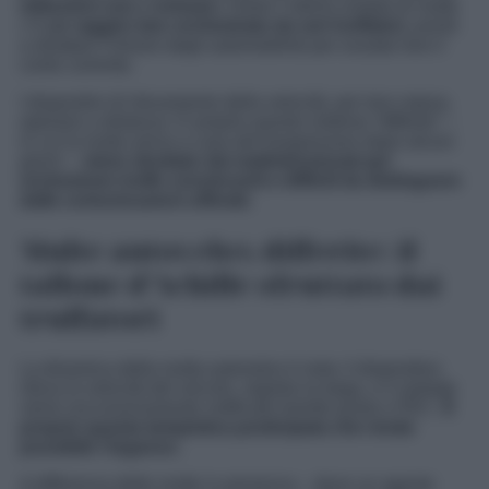
istituzioni non c’entrano.
Dietro l’ultima ondata di multe
c’è
un raggiro ben orchestrato da veri truffatori
, pronti
a sfruttare il timore degli automobilisti per svuotar loro il
conto corrente.
I dispositivi di rilevamento della velocità, per loro natura,
operano a distanza. E proprio questo sistema “differito” –
in cui la multa arriva a casa del trasgressore dopo alcuni
giorni –
viene sfruttato dai malintenzionati per
orchestrare truffe convincenti e difficili da distinguere
dalle comunicazioni ufficiali.
Multe autovelox differite: il
tallone d’Achille sfruttato dai
truffatori
La dinamica della multa autovelox è nota: il dispositivo
rileva la velocità del veicolo, registra la targa, e il verbale
viene successivamente notificato tramite posta o PEC.
È
proprio questa tempistica posticipata che rende
possibile l’inganno.
A differenza delle multe in presenza – dove un agente