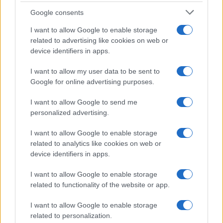
Maxi multa ad AliExpress per
Google consents
bici illegali
I want to allow Google to enable storage
related to advertising like cookies on web or
device identifiers in apps.
Economia
I want to allow my user data to be sent to
Stipendi in Svizzera nel 2026: quanto si
Google for online advertising purposes.
guadagna davvero tra cantoni e settori
I want to allow Google to send me
personalized advertising.
Economia
I want to allow Google to enable storage
Rimborsi 730 sulla pensione:
related to analytics like cookies on web or
accrediti e verifiche
device identifiers in apps.
I want to allow Google to enable storage
related to functionality of the website or app.
I want to allow Google to enable storage
related to personalization.