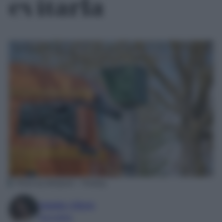
evitarla
Photo by blickpixel – Pixabay
Natalia Vittore
Giornalista