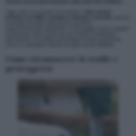
denaro inconsapevolmente nelle mani dei truffatori.
Oggi, però, lo scenario si è evoluto. I
falsi verbali
arrivano via SMS o tramite e-mail ben costruite
, spesso
corredate da loghi istituzionali e grafiche
ingannevolmente realistiche. Il messaggio invita a pagare
la sanzione entro poche ore per evitare il raddoppio
dell’importo. Una tattica psicologica mirata a generare
ansia e a spingere l’utente ad agire senza riflettere.
Come riconoscere le truffe e
proteggersi