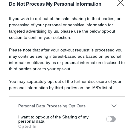
Do Not Process My Personal Information
mentre
Model S, Model X e Cybertruck
rientrano nella
categoria “Altri”.
If you wish to opt-out of the sale, sharing to third parties, or
L’annuncio di un incremento produttivo in Germania
processing of your personal or sensitive information for
potrebbe essere il segnale di una strategia di rilancio più
ampia, ma al momento manca la trasparenza necessaria
targeted advertising by us, please use the below opt-out
per valutare l’effettiva portata della ripresa.
section to confirm your selection.
Please note that after your opt-out request is processed you
may continue seeing interest-based ads based on personal
information utilized by us or personal information disclosed to
third parties prior to your opt-out.
You may separately opt-out of the further disclosure of your
personal information by third parties on the IAB’s list of
downstream participants.
Personal Data Processing Opt Outs
This information may also be disclosed by us to third parties
on the IAB’s List of Downstream Participants that may further
I want to opt-out of the Sharing of my
disclose it to other third parties.
personal data.
Opted In
Please note that this website/app uses one or more Google
Leggi anche