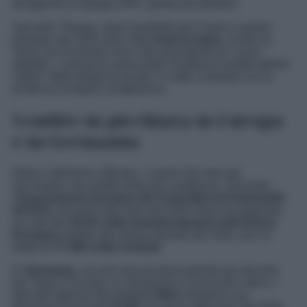
all’agenzia di stampa DPA, ripresa da Reuters.
Secondo Thierig, i piani produttivi per il terzo e quarto
trimestre del 2025 sono stati
rivisti al rialzo
, anche se
Tesla non ha fornito né le cifre precedenti né i nuovi
obiettivi. L’annuncio arriva dopo risultati di vendita definiti
“ottimi” dalla dirigenza locale, in netto contrasto con la
tendenza europea complessiva.
Vendite in picchiata in Europa
e in Germania
Dietro l’ottimismo ufficiale, i numeri del mercato
raccontano una realtà molto più complessa. Secondo
l’
Associazione Europea dei Costruttori di Automobili
(ACEA)
, nei primi otto mesi del 2025 Tesla ha registrato
un calo del
43,5% nelle immatricolazioni nell’Unione
Europea
rispetto allo stesso periodo del 2024, per un
totale di
77.446 unità vendute
.
In
Germania
, uno dei mercati storicamente più rilevanti
per Tesla in Europa, la situazione è ancora più critica: i
dati dell’agenzia dei trasporti
KBA
mostrano una