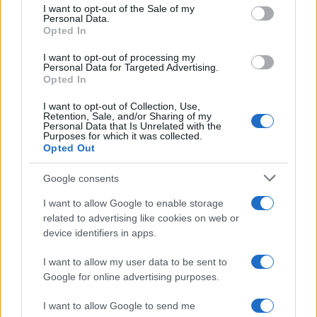
services and may gather and store information including but
I want to opt-out of the Sale of my
Personal Data.
not limited to your visit or usage behaviour. You may click to
Opted In
grant or deny consent to Google and its third-party tags to
use your data for below specified purposes in below Google
I want to opt-out of processing my
Economia
consent section.
Personal Data for Targeted Advertising.
Opted In
Stipendi in Svizzera nel 2026: quanto si
guadagna davvero tra cantoni e settori
I want to opt-out of Collection, Use,
Retention, Sale, and/or Sharing of my
Personal Data that Is Unrelated with the
Purposes for which it was collected.
Opted Out
Economia
Rimborsi 730 sulla pensione:
Google consents
accrediti e verifiche
I want to allow Google to enable storage
related to advertising like cookies on web or
device identifiers in apps.
Economia
I want to allow my user data to be sent to
Bonus bollette agosto 2026:
Google for online advertising purposes.
requisiti e limiti
I want to allow Google to send me