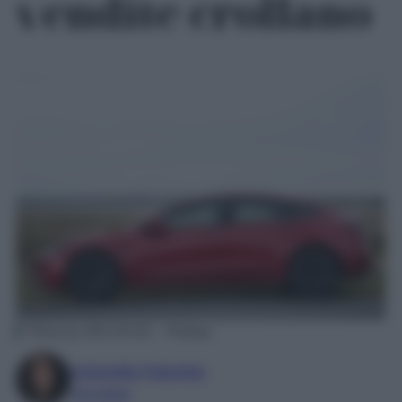
vendite crollano
Photo by JACLOU-DL – Pixabay
Antonella Palumbo
Giornalista