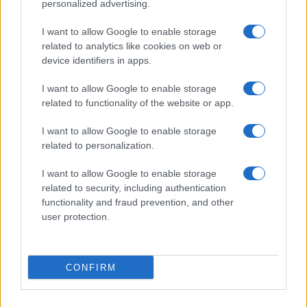
personalized advertising.
Economia
I want to allow Google to enable storage
Carta di inclusione spese auto: cosa si
related to analytics like cookies on web or
può pagare e quali limiti rispettare
device identifiers in apps.
I want to allow Google to enable storage
related to functionality of the website or app.
I want to allow Google to enable storage
related to personalization.
I want to allow Google to enable storage
related to security, including authentication
Borsaedintorni.it
functionality and fraud prevention, and other
user protection.
Chi siamo
Redazione
© 2026 – BORSAEDINTORNI – P.IVA 04827280654
CONFIRM