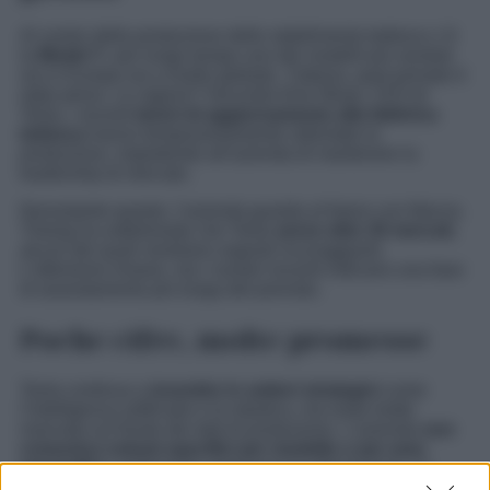
Al centro della produzione dello stabilimento tedesco c’è
la
Model Y
, per lungo tempo uno dei modelli più venduti
sia in Europa sia a livello globale. Tuttavia, quel primato è
stato perso. Le ragioni? Secondo Elon Musk, CEO di
Tesla, i recenti
lavori di aggiornamento alla fabbrica
tedesca
hanno temporaneamente rallentato la
produzione, impedendo all’azienda di mantenere la
leadership di mercato.
Nonostante questo, l’azienda guarda al futuro con fiducia.
Thierig ha sottolineato che Tesla
serve oltre 30 mercati
,
alcuni dei quali mostrano segnali incoraggianti.
L’ottimismo rimane, ma i numeri recenti indicano una fase
di assestamento più lunga del previsto.
Poche cifre, molte promesse
Tesla continua a
investire in settori strategici
come
l’intelligenza artificiale e la robotica, ma resta molto
riservata sul fronte dei dati di produzione. L’azienda
non
comunica volumi specifici per modello o per area
geografica
, preferendo aggregare le informazioni. Le
vendite di
Model 3 e Model Y
vengono riportate insieme,