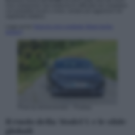
flessione annua del
57,8%
nei primi sette mesi del 2025.
Una contrazione che evidenzia le difficoltà nel competere
con produttori locali e cinesi, sempre più aggressivi nel
segmento elettrico.
Leggi anche
Tesla tra crisi e proteste: Musk rischia
grosso?
Photo by dominickvietor – Pixabay
Il ruolo della Model Y e le sfide
globali