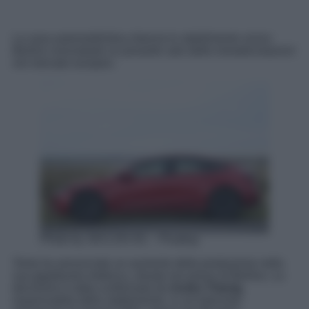
La casa automobilistica rilancia lo stabilimento vicino
Berlino nonostante un pesante calo delle immatricolazioni
nel mercato europeo.
Photo by JACLOU-DL – Pixabay
Tesla ha annunciato un aumento della produzione nella
sua gigafactory tedesca, situata nei pressi di Berlino. La
decisione è stata confermata da
Andre Thierig
,
responsabile dello stabilimento, in un’intervista