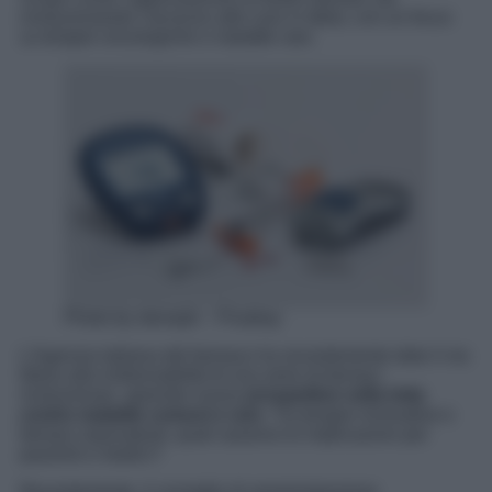
rivoluzionando l’accesso alle cure in Italia, con un focus
su terapie oncologiche e malattie rare.
Photo by stevepb – Pixabay
L’Agenzia italiana del farmaco ha recentemente dato il via
libera alla rimborsabilità di una serie di farmaci
rivoluzionari, aprendo nuove
prospettive nella lotta
contro malattie comuni e rare.
Tra terapie innovative e
farmaci equivalenti, quali saranno le implicazioni per
pazienti e medici?
Recentemente, il consiglio di amministrazione