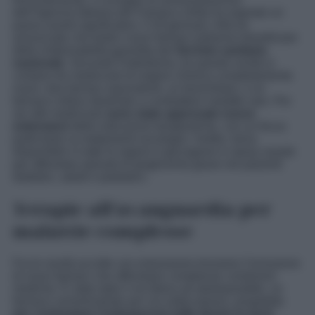
dell’Agenzia Italiana del Farmaco (Aifa) ha segnato un
passo avanti significativo. Il 29 gennaio, Aifa ha
annunciato che tredici nuovi farmaci potranno beneficiare
della rimborsabilità garantita dal
Servizio sanitario
nazionale.
Secondo Federfarma, tra queste novità si
contano tre medicinali di origine chimica completamente
nuovi, due farmaci equivalenti, un biosimilare, e un
farmaco orfano destinato a combattere malattie rare. Per
sei altri medicinali
sono state approvate nuove
estensioni
delle indicazioni terapeutiche, con un focus
particolare su trattamenti oncologici. Inoltre, torna
disponibile in tutte le regioni il glucagone in spray nasale
per affrontare episodi di ipoglicemia grave nei pazienti
diabetici, adulti e pediatrici.
Terapie all’avanguardia per
malattie complesse
Fra le novità accolte con entusiasmo troviamo l’inclusione
di nuovi farmaci che affrontano complesse condizioni
mediche. È stato dato il via libera ad abaloparatide, un
farmaco somministrato per via sottocutanea, progettato
per contrastare l’osteoporosi nelle donne in post-