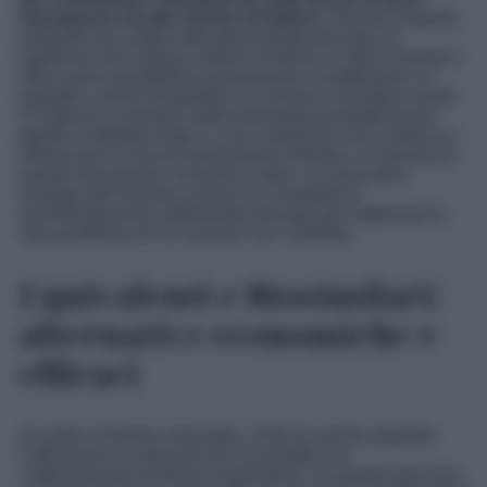
menopausa ad alto rischio di fratture.
Questa scoperta
presenta una valida alternativa terapeutica per un
problema che colpisce milioni di donne in tutto il mondo e
offre nuove possibilità di prevenzione e trattamento. In
parallelo, anche tirzepatide ha ricevuto il semaforo verde.
Si tratta di un farmaco particolarmente promettente per
gestire il diabete di tipo 2, una condizione che continua a
influenzare la vita di innumerevoli individui. A chiusura di
questo elenchiamo l’insulina icodec, un innovativo
analogo dell’insulina umana con modalità di
somministrazione settimanale pensato per migliorare la
vita quotidiana di chi convive con il diabete.
Equivalenti e Biosimilari:
alternative economiche e
efficaci
Accanto ai farmaci innovativi, l’Aifa ha anche ampliato
l’attenzione su soluzioni più accessibili con
l’approvazione di farmaci equivalenti. Tra questi spiccano