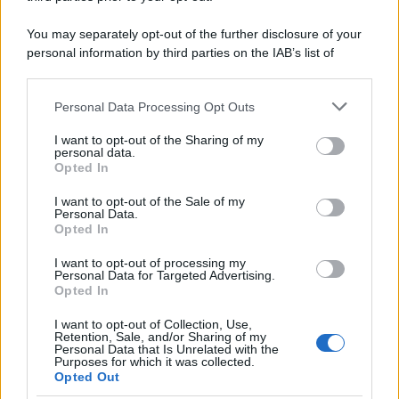
You may separately opt-out of the further disclosure of your
personal information by third parties on the IAB’s list of
downstream participants.
Personal Data Processing Opt Outs
This information may also be disclosed by us to third parties
on the IAB’s List of Downstream Participants that may further
I want to opt-out of the Sharing of my
disclose it to other third parties.
personal data.
Opted In
Please note that this website/app uses one or more Google
Leggi anche
services and may gather and store information including but
I want to opt-out of the Sale of my
Personal Data.
not limited to your visit or usage behaviour. You may click to
Opted In
grant or deny consent to Google and its third-party tags to
use your data for below specified purposes in below Google
I want to opt-out of processing my
Economia
consent section.
Personal Data for Targeted Advertising.
Opted In
Supplemento pensione: bivio
a 67 anni
I want to opt-out of Collection, Use,
Retention, Sale, and/or Sharing of my
Personal Data that Is Unrelated with the
Purposes for which it was collected.
Opted Out
Economia