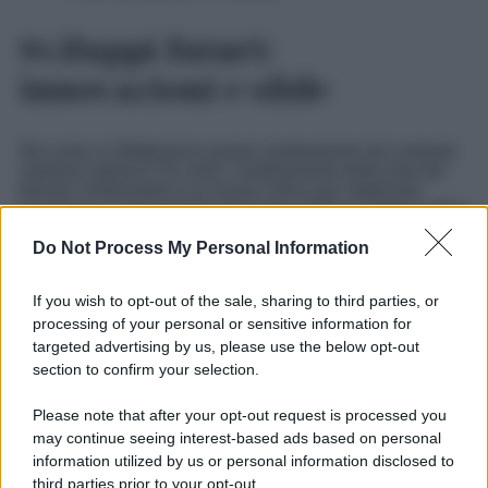
Sviluppi futuri:
innovazioni e sfide
Ma come si rifletteranno questi cambiamenti nel contesto
sanitario italiano? Di certo, l’ampliamento della lista dei
farmaci rimborsabili è un passo critico per migliorare
l’accesso a cure sanitarie avanzate. Tuttavia, resta la sfida
di monitorare l’efficacia e l’impatto economico di queste
Do Not Process My Personal Information
scelte nel lungo termine. Le strategie per l’inclusione di
nuovi trattamenti dovranno continuare a considerare non
solo l’innovazione scientifica ma anche l’equità di
If you wish to opt-out of the sale, sharing to third parties, or
accesso e la sostenibilità economica. In sintonia con lo
processing of your personal or sensitive information for
sviluppo di queste politiche, sarà cruciale osservare come
queste innovazioni influenzeranno la qualità della vita dei
targeted advertising by us, please use the below opt-out
pazienti e il panorama sanitario complessivo.
section to confirm your selection.
Please note that after your opt-out request is processed you
may continue seeing interest-based ads based on personal
information utilized by us or personal information disclosed to
third parties prior to your opt-out.