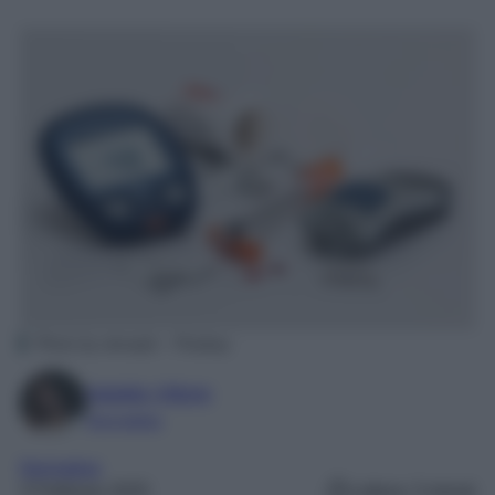
Photo by stevepb – Pixabay
Natalia Vittore
Giornalista
Normative
3 Febbraio 2025
Lettura: 3 minuti