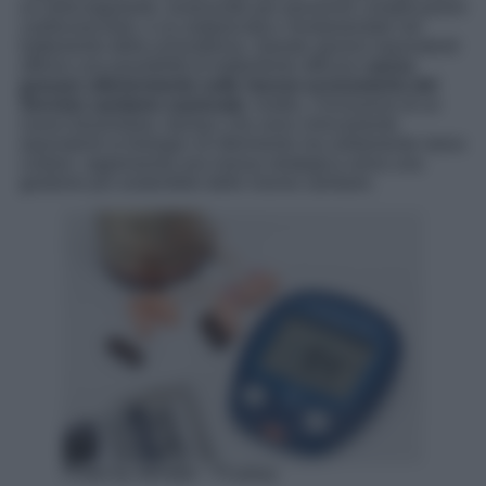
un anticoagulante, essenziale per prevenire complicazioni
cardiovascolari, e un antipsicotico, fondamentale nel
trattamento della schizofrenia. Queste opzioni equivalenti
offrono una possibilità di trattamento efficace
senza
gravare ulteriormente sulle risorse economiche del
Servizio sanitario nazionale.
Inoltre, l’inclusione di un
nuovo biosimilare, farmaci che sono clinicamente
equivalenti ai biologici di riferimento ma solitamente meno
costosi, rappresenta una mossa strategica verso una
gestione più sostenibile delle risorse sanitarie.
Photo by stevepb – Pixabay