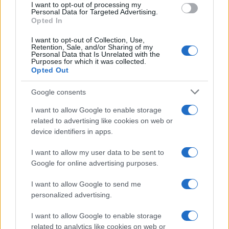
I want to opt-out of processing my
Economia
consent section.
Personal Data for Targeted Advertising.
Opted In
IT Wallet: novità sul
portafoglio digitale
I want to opt-out of Collection, Use,
Retention, Sale, and/or Sharing of my
Personal Data that Is Unrelated with the
Purposes for which it was collected.
Opted Out
Economia
Maxi multa ad AliExpress per
Google consents
bici illegali
I want to allow Google to enable storage
related to advertising like cookies on web or
device identifiers in apps.
Economia
I want to allow my user data to be sent to
Stipendi in Svizzera nel 2026: quanto si
Google for online advertising purposes.
guadagna davvero tra cantoni e settori
I want to allow Google to send me
personalized advertising.
Economia
I want to allow Google to enable storage
Rimborsi 730 sulla pensione:
related to analytics like cookies on web or