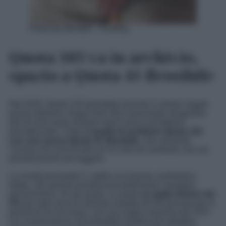
Photo by stevepb – Pixabay
Quota 103 va in archivio,
spazio a Quota 41 flessibile
Nel 2026, Quota 103 dovrebbe lasciare il campo: troppe
poche adesioni, troppi limiti. Ma il parametro anagrafico
dei 62 anni resta centrale nella nuova architettura
previdenziale. L’idea
è quella di sostituire Quota 103
con una nuova Quota 41 flessibile,
che consenta
l’uscita a 62 anni di età con 41 anni di contributi, ma con
penalizzazioni più leggere.
La novità principale? L’addio al ricalcolo contributivo
totale, che spesso penalizzava fortemente l’assegno
pensionistico. Al suo posto, si valuta
un taglio lineare del
2%
per ogni anno di anticipo rispetto all’età prevista per la
pensione di vecchiaia, con una soglia massima del 10%.
Un compromesso che potrebbe rendere più attrattivo