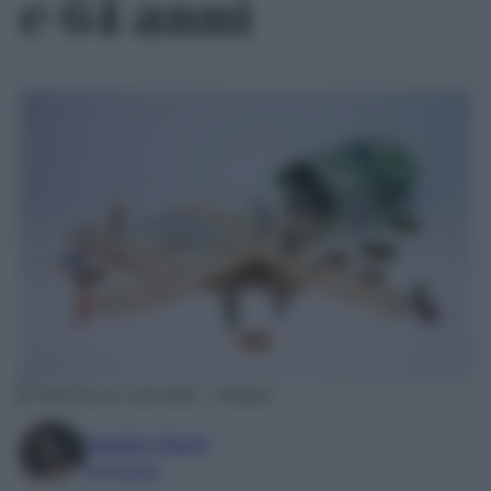
e 64 anni
Photo by wir_sind_klein – Pixabay
Natalia Vittore
Giornalista