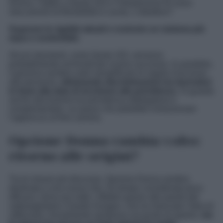
Donna, l’addio a Quota 103 e l’introduzione di nuovi
meccanismi di flessibilità in uscita. L’obiettivo?
Superare le rigidità attuali e costruire un sistema più
equo e sostenibile.
Alcuni strumenti, come Quota 103, verranno
probabilmente archiviati per scarso successo. In parallelo,
il governo sembra voler semplificare le regole d’accesso
alla pensione,
eliminando discriminazioni tra lavoratori
in base alla data di iscrizione alla previdenza.
Si guarda
anche alla fusione tra previdenza obbligatoria e
complementare, un passo che potrebbe rivoluzionare
l’approccio al fine carriera.
Opzione Donna cambia volto:
ritorno alle origini?
Tra le misure più discusse, Opzione Donna sembra
destinata a una nuova vita. Da tempo considerata poco
efficace, torna ora sotto i riflettori grazie alle parole del
sottosegretario Claudio Durigon, che ha rilanciato l’idea di
rafforzarla. Inizialmente sembrava sul punto di sparire,
ma