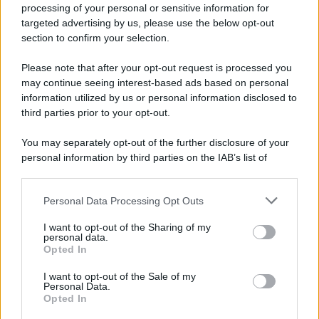
processing of your personal or sensitive information for
attivando una pensione integrativa. Una scelta che offre
targeted advertising by us, please use the below opt-out
maggiore flessibilità e apre nuovi orizzonti per chi ha
avuto carriere discontinue o frammentate.
section to confirm your selection.
Please note that after your opt-out request is processed you
may continue seeing interest-based ads based on personal
information utilized by us or personal information disclosed to
third parties prior to your opt-out.
You may separately opt-out of the further disclosure of your
personal information by third parties on the IAB’s list of
downstream participants.
Personal Data Processing Opt Outs
This information may also be disclosed by us to third parties
on the IAB’s List of Downstream Participants that may further
I want to opt-out of the Sharing of my
disclose it to other third parties.
personal data.
Opted In
Please note that this website/app uses one or more Google
Leggi anche
services and may gather and store information including but
I want to opt-out of the Sale of my
Personal Data.
not limited to your visit or usage behaviour. You may click to
Opted In
grant or deny consent to Google and its third-party tags to
use your data for below specified purposes in below Google