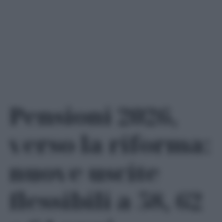
Pensioni 2026,
verso la riforma:
nuove uscite
flessibili a 58, 62