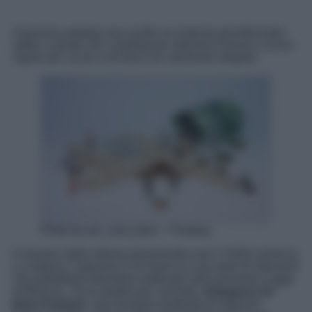
Il governo prepara una svolta sul sistema previdenziale:
addio a Quota 103, restyling per Opzione Donna e nuove
regole per uscire a 64 anni con strumenti integrati.
Photo by wir_sind_klein – Pixabay
Il mosaico della riforma pensionistica per il 2026 comincia
a comporsi. Il governo è al lavoro su una serie di interventi
che potrebbero diventare realtà già nella prossima Legge
di Bilancio. Tra le ipotesi più concrete,
emergono tre
linee d’azione:
una revisione profonda di Opzione