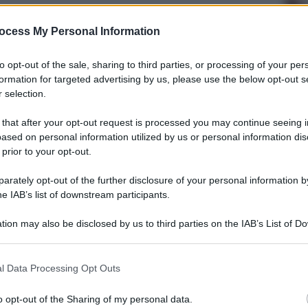
ocess My Personal Information
to opt-out of the sale, sharing to third parties, or processing of your per
Lettura: 2 minuti
formation for targeted advertising by us, please use the below opt-out s
 selection.
 that after your opt-out request is processed you may continue seeing i
ased on personal information utilized by us or personal information dis
 prior to your opt-out.
rately opt-out of the further disclosure of your personal information by
he IAB’s list of downstream participants.
tion may also be disclosed by us to third parties on the IAB’s List of 
 that may further disclose it to other third parties.
 that this website/app uses one or more Google services and may gath
l Data Processing Opt Outs
including but not limited to your visit or usage behaviour. You may click 
 to Google and its third-party tags to use your data for below specifi
o opt-out of the Sharing of my personal data.
ogle consent section.