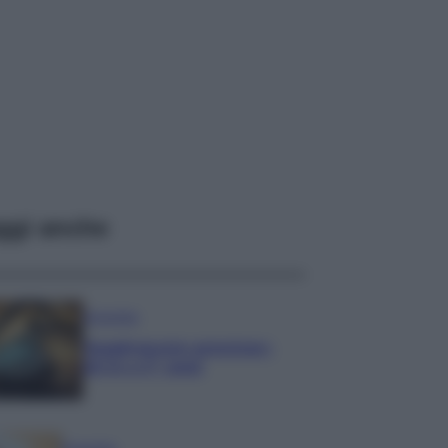
ggi anche
Economia
Supplemento pensione:
bivio a 67 anni