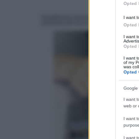
Opted 
Semplificata la dichiarazione dei redditi per
I want t
automatico dei nuovi scaglioni.
Opted 
I want 
Advertis
Opted 
I want t
of my P
was col
Opted 
Google 
I want t
web or d
I want t
purpose
I want 