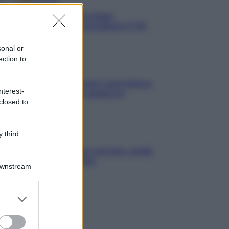
Economia
Assegno unico dopo
Ferragosto: calendario INPS
sonal or
ection to
Economia
Bonus carburante agricoltura:
nterest-
regole e spese ammesse
closed to
 third
Economia
Nuovo bonus energia: guida
al piano clima
Downstream
er and store
to grant or
ed purposes