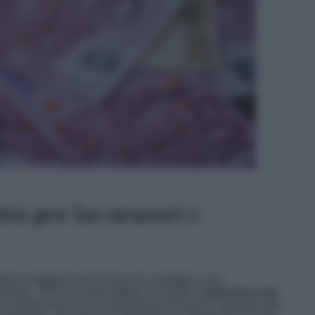
tà per lavoratori e
nifica maggiore precisione nei conteggi e una
ticolare, chi ha un solo reddito da lavoro o
pensione non
La riforma favorisce la trasparenza fiscale e risponde alle