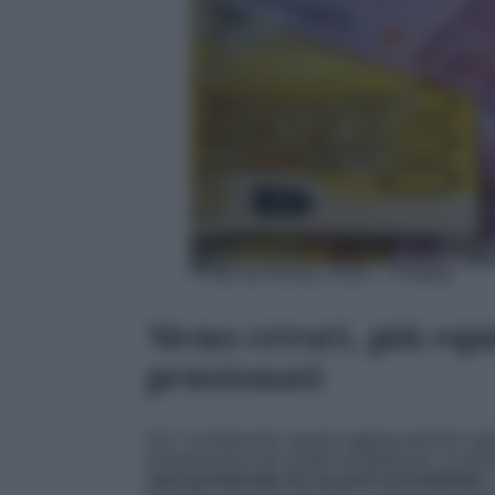
Photo by Alexas_Fotos – Pixabay
Meno errori, più equi
pensionati
Per i contribuenti, questo aggiornamento sig
dichiarazione dei redditi semplificata. In par
sarà penalizzato da acconti sovrastimati.