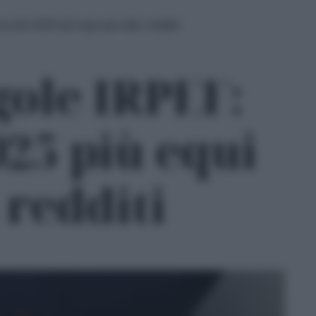
nti 2025 più equi per tutti i redditi
ole IRPEF:
025 più equi
i redditi