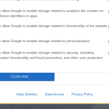
o allow Google to enable storage related to analytics like cookies on
evice identifiers in apps.
o allow Google to enable storage related to functionality of the website
ne: grazie a un correttivo introdotto dal Governo, gli
lcolati secondo le nuove aliquote fiscali previste dalla
essivi, legati al vecchio sistema, è stato così scongiurato.
o allow Google to enable storage related to personalization.
ge n. 55/2025
, che ha aggiornato le regole in vigore e
o allow Google to enable storage related to security, including
cation functionality and fraud prevention, and other user protection.
nava nel meccanismo
CONFIRM
sogna guardare alle norme transitorie introdotte dal
 introdotto, solo per il 2024, una riforma parziale
Data Deletion
Data Access
Privacy Policy
nificazione dei primi due scaglioni, e
maggiori
a, per il calcolo degli acconti IRPEF del 2025, era
ttro scaglioni. Un’anomalia normativa che avrebbe potuto
del dovuto, nonostante l’introduzione del nuovo assetto