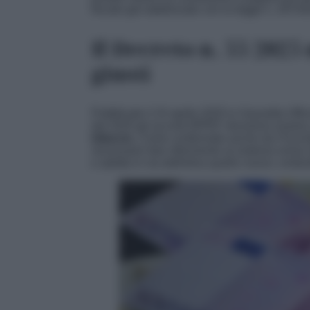
fiscale già stabilizzato con la legge n. 207/2
Il Decreto n. 55/2025
giusti
Pubblicato il 24 aprile 2025 in Gazzetta Uffici
dal 2025 gli acconti IRPEF dovranno essere 
bilancio.
Come confermato anche da
Fisco
necessario fare riferimento al sistema ormai 
e adotta in via definitiva quello nuovo, evita