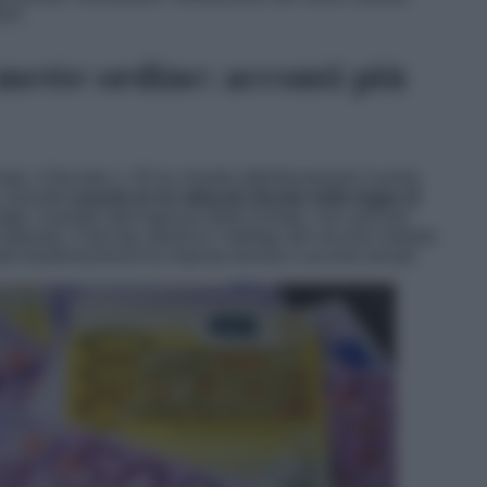
024.
 mette ordine: acconti più
ale, il Decreto n. 55 ha chiarito definitivamente il punto:
calcolati
usando le tre aliquote fissate dalla legge di
Oggi
, il portale dell’Agenzia delle Entrate, non sarà più
superato. Il decreto abolisce l’obbligo del vecchio metodo
ndo disallineamenti tra imposta dovuta e acconti versati.