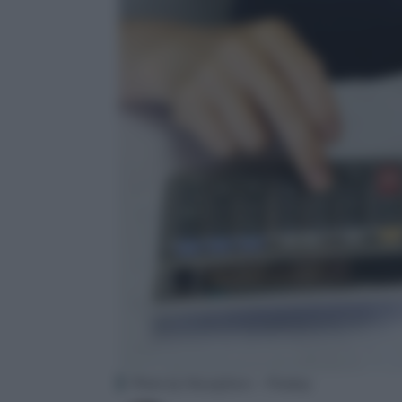
Photo by HeungSoon – Pixabay