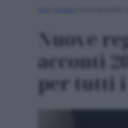
Home
»
Normative
»
Nuove regole IRPEF: acco
Nuove reg
acconti 2
per tutti 