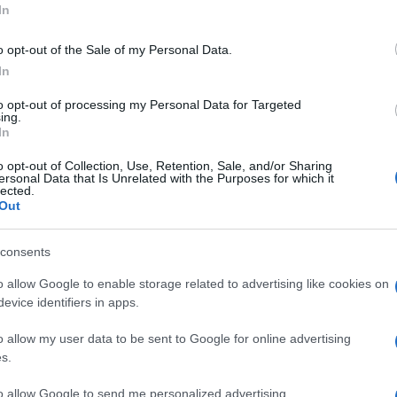
In
 lavoratori e pensionati grazie all’adeguamento
o opt-out of the Sale of my Personal Data.
In
to opt-out of processing my Personal Data for Targeted
ing.
In
o opt-out of Collection, Use, Retention, Sale, and/or Sharing
ersonal Data that Is Unrelated with the Purposes for which it
lected.
Out
consents
o allow Google to enable storage related to advertising like cookies on
evice identifiers in apps.
o allow my user data to be sent to Google for online advertising
s.
to allow Google to send me personalized advertising.