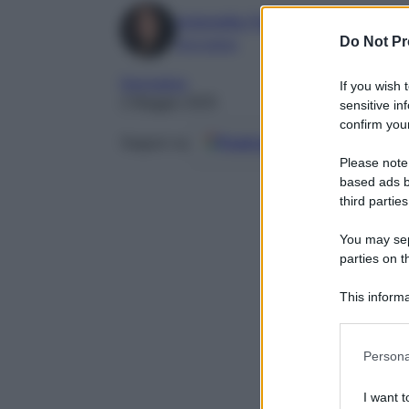
Antonella Palumbo
Do Not Pr
Giornalista
Normative
If you wish 
2 Maggio 2025
sensitive in
confirm your
Seguici su
Fonti preferite
Please note
based ads b
third parties
You may sepa
parties on t
This informa
Participants
Please note
Persona
information 
deny consent
I want t
in below Go