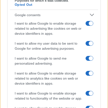
Purposes for which it was collected.
Opted Out
Economia
Supplemento pensione: bivio
Google consents
a 67 anni
I want to allow Google to enable storage
related to advertising like cookies on web or
device identifiers in apps.
Economia
I want to allow my user data to be sent to
Assegno unico dopo Ferragosto:
Google for online advertising purposes.
calendario INPS
I want to allow Google to send me
personalized advertising.
Economia
I want to allow Google to enable storage
Bonus carburante agricoltura:
related to analytics like cookies on web or
regole e spese ammesse
device identifiers in apps.
I want to allow Google to enable storage
related to functionality of the website or app.