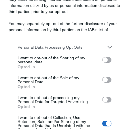
information utilized by us or personal information disclosed to
third parties prior to your opt-out.
You may separately opt-out of the further disclosure of your
personal information by third parties on the IAB’s list of
downstream participants.
Personal Data Processing Opt Outs
This information may also be disclosed by us to third parties
on the IAB’s List of Downstream Participants that may further
I want to opt-out of the Sharing of my
disclose it to other third parties.
personal data.
Opted In
Please note that this website/app uses one or more Google
Leggi anche
services and may gather and store information including but
I want to opt-out of the Sale of my
Personal Data.
not limited to your visit or usage behaviour. You may click to
Opted In
grant or deny consent to Google and its third-party tags to
use your data for below specified purposes in below Google
I want to opt-out of processing my
consent section.
Economia
Personal Data for Targeted Advertising.
Opted In
Nuovo bonus bollette: 60 euro
ad agosto
I want to opt-out of Collection, Use,
Retention, Sale, and/or Sharing of my
Personal Data that Is Unrelated with the