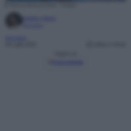
Photo by MemoryCatcher – Pixabay
Natalia Vittore
Giornalista
Normative
26 Luglio 2025
Lettura: 3 minuti
Seguici su
Fonti preferite