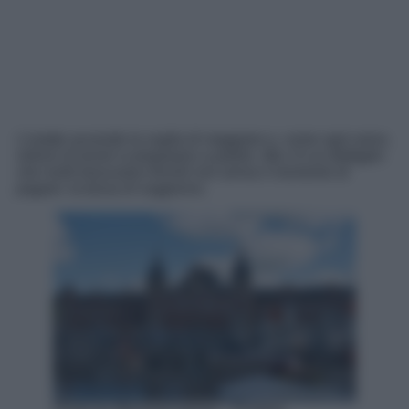
L’estate accende la voglia di viaggiare e, come ogni anno,
milioni di turisti si preparano a partire. Ma c’è un dettaglio
che molti trascurano finché non arriva il momento di
pagare: la tassa di soggiorno.