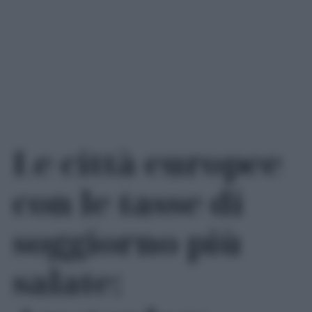
Le città europee
con le tasse di
soggiorno più
salate: