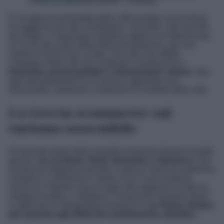
Photo by MemoryCatcher – Pixabay
È la regina incontrastata delle città europee con la tassa
di soggiorno più alta: Amsterdam. Secondo i dati raccolti
da Holidu, il capoluogo olandese applica un’imposta pari
al 12,5% del costo totale della prenotazione, per una
media di 18,45 euro a notte. Una cifra che riflette
l’impegno della città nel contenere l’overtourism e
finanziare servizi pubblici e infrastrutture urbane.
Qui,
ogni pernottamento ha un prezzo aggiuntivo non
trascurabile, destinato a sostenere la vivibilità della città.
La Grecia scommette sul
turismo sostenibile
Al secondo posto della classifica troviamo diverse località
greche,
tra cui Atene, Rodi, Heraclion e Salonicco.
Qui,
la tassa di soggiorno prende il nome di “tassa di resilienza
climatica” e ammonta in media a 8,17 euro al giorno,
anche se l’importo varia in base alla stagione e al tipo di
struttura ricettiva. L’obiettivo? Finanziarie iniziative green
e rafforzare le infrastrutture turistiche in
un Paese sempre
più esposto agli effetti del cambiamento climatico.