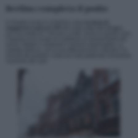
Berlino completa il podio
A chiudere la top 3 c’è Berlino, dove
la tassa di
soggiorno è pari al 7,5%
del costo netto dell’alloggio,
con una media di 7,38 euro a notte. Anche in questo caso,
l’imposta ha lo scopo di contribuire al mantenimento dei
servizi cittadini e sostenere il turismo responsabile. La
capitale tedesca, con la sua effervescenza culturale e la
vivacità dei quartieri, resta una meta gettonata nonostante
l’aumento dei costi.