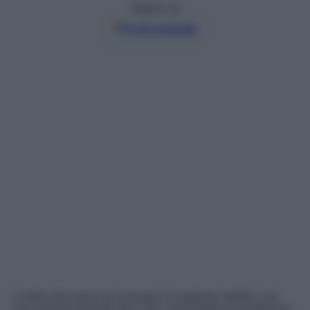
Seguici su
Fonti preferite
L’indice dei prezzi al consumo si mantiene stabile, con
una crescita annuale del 1,3%, nonostante le oscillazioni