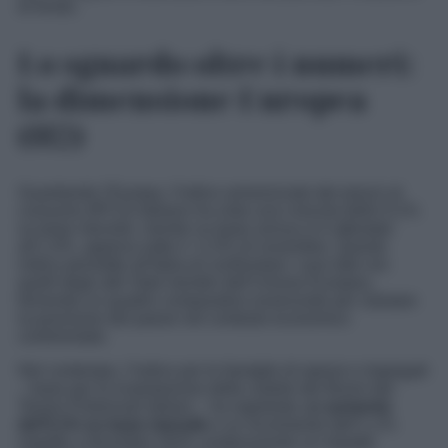
di fondo.
Lo sguardo oltre i numeri:
la dimensione Europea
(H2)
Guardando l’Europa, l’indice armonizzato dei prezzi al
consumo (IPCA) italiano ha visto una crescita dello 0,1%
su base mensile, mentre su base annua si è attestato
all’1,4%, appena sotto il +1,5% di novembre. Questo
indice permette all’Italia di confrontare i suoi dati con
quelli degli altri Stati membri dell’Unione Europea,
fornendo un quadro comparativo essenziale per valutare
la posizione del paese nel contesto economico
continentale.
Nel contempo, l’indice per le famiglie di operai e impiegati
– base per la rivalutazione delle cedole dei Buoni del
Tesoro Poliennali italiani – ha registrato u
n aumento
del’0,1% su base mensile
e un incremento dell’1,1%
rispetto a dicembre 2023, evidenziando un impatto