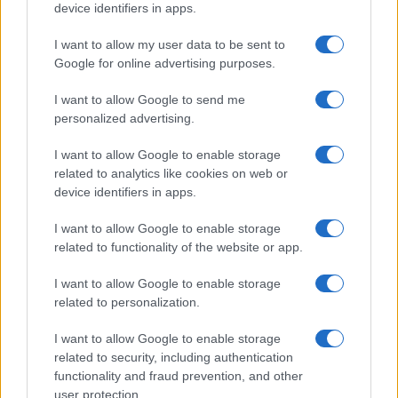
device identifiers in apps.
Economia
I want to allow my user data to be sent to
Bonus bollette agosto 2026:
Google for online advertising purposes.
requisiti e limiti
I want to allow Google to send me
personalized advertising.
Economia
I want to allow Google to enable storage
Carta di inclusione spese auto: cosa si
related to analytics like cookies on web or
può pagare e quali limiti rispettare
device identifiers in apps.
I want to allow Google to enable storage
related to functionality of the website or app.
I want to allow Google to enable storage
related to personalization.
I want to allow Google to enable storage
related to security, including authentication
Borsaedintorni.it
functionality and fraud prevention, and other
user protection.