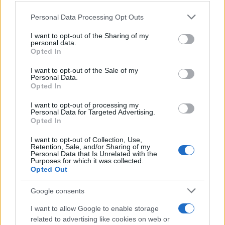
Personal Data Processing Opt Outs
This information may also be disclosed by us to third parties
on the IAB’s List of Downstream Participants that may further
I want to opt-out of the Sharing of my
disclose it to other third parties.
personal data.
Opted In
Please note that this website/app uses one or more Google
Leggi anche
services and may gather and store information including but
I want to opt-out of the Sale of my
Personal Data.
not limited to your visit or usage behaviour. You may click to
Opted In
grant or deny consent to Google and its third-party tags to
use your data for below specified purposes in below Google
I want to opt-out of processing my
Economia
consent section.
Personal Data for Targeted Advertising.
Opted In
Stipendi in Svizzera nel 2026: quanto si
guadagna davvero tra cantoni e settori
I want to opt-out of Collection, Use,
Retention, Sale, and/or Sharing of my
Personal Data that Is Unrelated with the
Purposes for which it was collected.
Opted Out
Economia
Rimborsi 730 sulla pensione:
Google consents
accrediti e verifiche
I want to allow Google to enable storage
related to advertising like cookies on web or