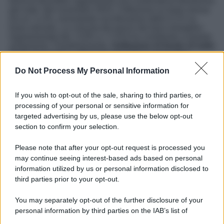
trend di dicembre rappresenta una continuità di dinamiche
già viste. Nel novembre 2024, l’inflazione su base annua
era al +1,3%, nonostante una flessione dello 0,1% su
base mensile. La crescita dei prezzi dei beni energetici
regolamentati (da +3,9% a +7,4%) ha contribuito a questo
andamento. Parallelamente,
l’inflazione di fondo al netto
degli energetici e alimentari freschi è aumentata
leggermente
, passando dall’1,8% all’1,9%.
Do Not Process My Personal Information
Nonostante le variazioni mensili, l’inflazione acquisita
all’anno si assestava a +1,0% per l’indice generale e a
If you wish to opt-out of the sale, sharing to third parties, or
+2,0% per l’inflazione di fondo. L’assenza di variazioni
processing of your personal or sensitive information for
mensili nei mesi precedenti sottolinea una certa fermezza
targeted advertising by us, please use the below opt-out
nelle fluttuazioni dei prezzi, mentre si osservano segnali
di pressioni inflazionistiche contenute.
section to confirm your selection.
Please note that after your opt-out request is processed you
may continue seeing interest-based ads based on personal
information utilized by us or personal information disclosed to
third parties prior to your opt-out.
You may separately opt-out of the further disclosure of your
personal information by third parties on the IAB’s list of
downstream participants.