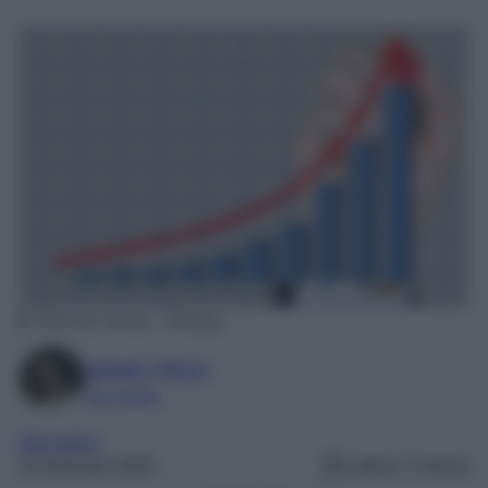
Photo by Tumisu – Pixabay
Natalia Vittore
Giornalista
Normative
16 Gennaio 2025
Lettura: 3 minuti