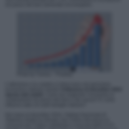
nei prezzi dei beni alimentari ed energetici.
Photo by Tumisu – Pixabay
L’ottimismo e la cautela si intrecciano nel panorama
economico italiano mentre
l’inflazione di dicembre 2024
riporta dati stabili
. Come sta reagendo l’economia ai
cambiamenti nei prezzi dei beni e dei servizi? E come
influisce tutto ciò sulle famiglie italiane?
Nel mese di dicembre 2024, l’Istituto Nazionale di
Statistica (Istat) ha rilevato che l’indice dei prezzi al
consumo per l’intera collettività è cresciuto dello 0,1%