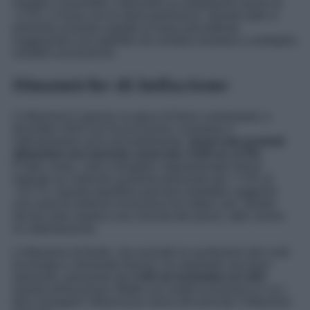
rispetto a novembre, indicando un andamento annuo di
+1,3%, in linea con le stime preliminari. Questo dato si
presenta invariato rispetto al mese precedente,
suggerendo una stabilità che sembra resistere a molteplici
variabili economiche.
Dinamiche di Inflazione
L’inflazione è spesso un gioco di forze contrastanti, e
dicembre 2024 non fa eccezione. A guidare il
rallentamento sono principalmente i
prezzi dei prodotti
alimentari non lavorati, scesi dal +3,8% al +2,3%.
D’altro canto, i beni energetici regolamentati hanno
segnato un notevole aumento passando dal +7,4% al
+12,7%. Questo equilibrio precario potrebbe suggerire
una sorta di sinfonia economica tra settori vari: mentre
alcune aree vedono una crescita dei prezzi, altre vivono
un rallentamento.
L’inflazione di fondo, che esclude le oscillazioni dei costi
di energia e alimentari freschi, ha registrato una lieve
riduzione, passando dal
1,9% di novembre al 1,8%
.
Questa diminuzione riflette una realtà economica in cui i
beni energetici influenzano meno del previsto l’inflazione