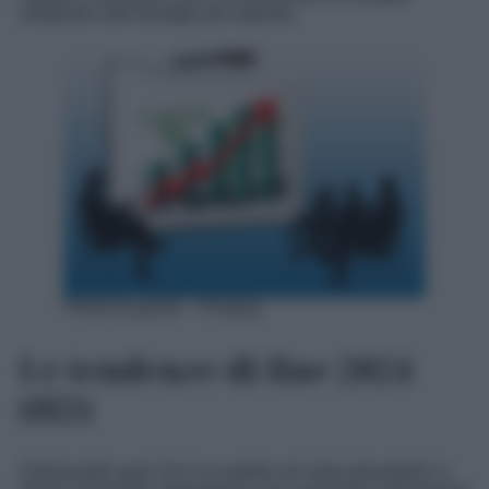
moderato sulle famiglie più esposte.
Photo by geralt – Pixabay
Le tendenze di fine 2024
(H2)
Osservando quel che è accaduto nei mesi precedenti, il