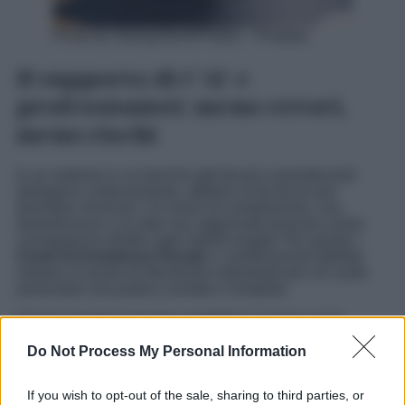
Photo by StartupStockPhotos – Pixabay
Il supporto di CAF e
professionisti: meno errori,
meno rischi
In un sistema in cui banche dati fiscali e previdenziali
dialogano continuamente, affidarsi al fai-da-te può
diventare rischioso. Un errore di compilazione, una
dimenticanza o un dato non aggiornato possono avere
conseguenze dirette sugli importi erogati. Per questo i
Centri di Assistenza Fiscale
e i professionisti abilitati
restano un punto di riferimento importante per chi vuole
presentare una pratica corretta e completa.
Questi operatori possono controllare in tempo reale
eventuali anomalie, intervenire sulle difformità e
Do Not Process My Personal Information
correggere tempestivamente
la documentazione prima
che scattino riduzioni o blocchi dell’assegno. In molti casi,
una verifica puntuale evita problemi più seri e consente di
If you wish to opt-out of the sale, sharing to third parties, or
non perdere somme importanti
. D’altronde, quando si