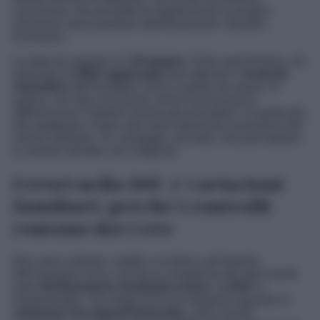
successiva che permette di regolarizzare la propria
posizione senza perdere definitivamente i benefici
economici.
La data da segnare è il
30 giugno
. Entro quel termine, chi
presenta un
ISEE aggiornato
può ottenere il
ricalcolo
retroattivo
dell’Assegno Unico a partire da marzo. In
pratica, nei mesi successivi verrà riconosciuta la
differenza tra l’importo minimo già percepito e la quota più
alta spettante in base alla reale situazione economica del
nucleo familiare. Un vantaggio concreto, che può tradursi
in somme tutt’altro che marginali.
Errori nella DSU e variazioni
familiari: perché i controlli
contano davvero
Non sono soltanto i redditi a incidere sull’importo
dell’Assegno Unico. Anche la correttezza dei dati inseriti
nella
Dichiarazione Sostitutiva Unica
, la
DSU
, è
fondamentale. Uno degli errori più frequenti riguarda le
omissioni nei rapporti finanziari
: conti correnti