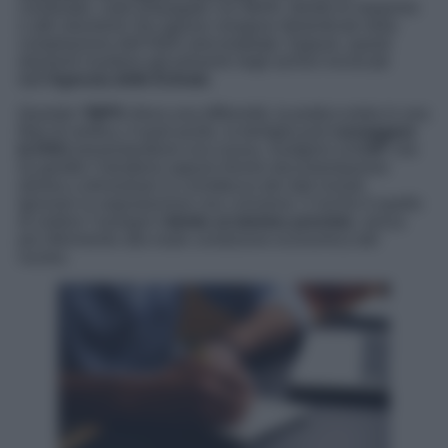
cointestati, carte prepagate con IBAN, libretti di risparmio
o altri strumenti che spesso vengono dimenticati nella
compilazione dell’ISEE precompilato. Eppure, questi
elementi risultano già presenti negli archivi incrociati
dall’
Agenzia delle Entrate
.
Quando l’
INPS
rileva una difformità, la pratica entra in una
fase di verifica. A quel punto, la famiglia può
correggere
la DSU
presentandone una nuova, rivolgersi al
CAF
che
ha gestito l’istruttoria oppure fornire documentazione
idonea a dimostrare la correttezza dei dati iniziali.
Ignorare la segnalazione non conviene: il rischio è quello
di vedere l’assegno
ridotto al minimo previsto
, senza
più riferimento alla reale condizione economica del
nucleo.