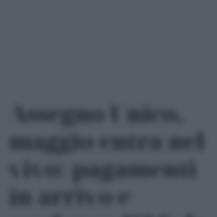
Assegno Unico,
maggio entra nel
vivo: pagamenti
in arrivo e