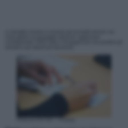
Le famiglie iniziano a ricevere gli accrediti mensili, ma
resta aperto un passaggio decisivo: aggiornare
correttamente l’ISEE entro il 30 giugno per non perdere gli
arretrati e gli importi più favorevoli.
Photo by 5317367 – Pixabay