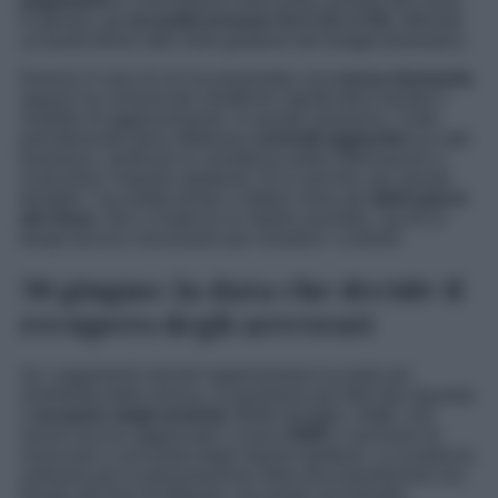
pagamenti
si concentrano nella parte centrale del mese.
In genere, gli
accrediti arrivano tra il 15 e il 20
, offrendo
un punto fermo utile nella gestione del budget domestico.
Diverso il caso di chi ha presentato una
nuova domanda
oppure ha comunicato modifiche significative tramite il
modello di aggiornamento. In queste situazioni, l’ente
previdenziale deve effettuare
controlli aggiuntivi
sui dati
trasmessi, verificare la correttezza delle informazioni e
ricalcolare l’importo spettante. Ecco perché, per queste
famiglie, l’accredito tende a slittare verso gli
ultimi giorni
del mese
. Non si tratta di un ritardo anomalo, ma di un
tempo tecnico necessario per chiudere i controlli.
30 giugno: la data che decide il
recupero degli arretrati
Se i pagamenti mensili rappresentano la parte più
immediata della misura, la questione più delicata riguarda
il
recupero degli arretrati
. Molte famiglie, infatti, non
hanno ancora aggiornato il nuovo
ISEE
e rischiano di
rinunciare a una parte degli importi spettanti. La scadenza
ordinaria per la presentazione della documentazione era
fissata alla fine di febbraio, ma esiste una finestra