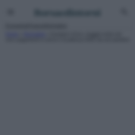
Vai
al
contenuto
Economia
Finanza
Normative
Home
»
Normative
»
Assegno Unico, maggio entra nel
vivo: pagamenti in arrivo e scadenza ISEE da non perdere