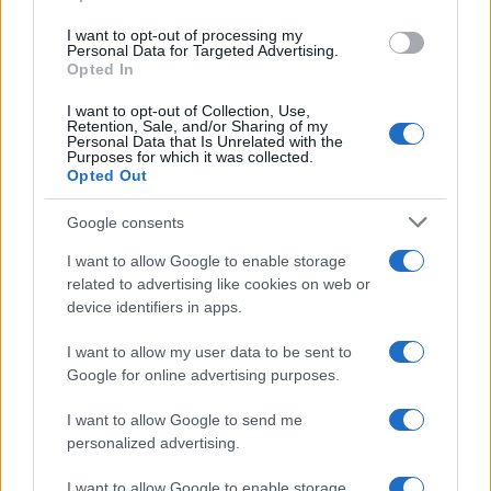
use your data for below specified purposes in below Google
I want to opt-out of processing my
Economia
consent section.
Personal Data for Targeted Advertising.
Opted In
Contributi Non Versati Cassa
Forense e Pensione Avvocati
I want to opt-out of Collection, Use,
Retention, Sale, and/or Sharing of my
Personal Data that Is Unrelated with the
Purposes for which it was collected.
Opted Out
Economia
Nuovo bonus bollette: 60 euro
Google consents
ad agosto
I want to allow Google to enable storage
related to advertising like cookies on web or
device identifiers in apps.
Economia
I want to allow my user data to be sent to
Supplemento pensione: bivio
Google for online advertising purposes.
a 67 anni
I want to allow Google to send me
personalized advertising.
Economia
I want to allow Google to enable storage