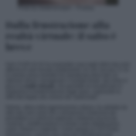
Photo by mastersenaiper – Pixabay
Dalla frustrazione alla
realtà virtuale: il salto è
breve
Solo il 6,8% di chi ha acquistato casa negli ultimi due anni
afferma di aver trovato esattamente ciò che cercava. E chi
si orienta verso immobili da ristrutturare deve fare un
ulteriore sforzo: immaginare il risultato finale. Qui entra in
gioco la
realtà virtuale
, che permette di visualizzare in
anteprima la trasformazione degli spazi, superando le
difficoltà legate alla visione del “potenziale”.
Netrais, attiva nella rigenerazione urbana, ha adottato da
oltre due anni visori 3D e simulazioni immersive per
permettere ai clienti di esplorare ambienti ancora da
costruire, modificandone in tempo reale distribuzione,
colori, finiture e materiali. Come spiega la CEO Erika
Giovaruscio, «anche una casa da ristrutturare può