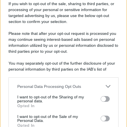
dell’acquisto immobiliare, trasformandolo in
If you wish to opt-out of the sale, sharing to third parties, or
un’esperienza creativa, realistica e senza sorprese. Con
processing of your personal or sensitive information for
queste tecnologie, la casa dei sogni può essere
targeted advertising by us, please use the below opt-out
visualizzata, progettata e vissuta ancora prima di esistere
davvero.
section to confirm your selection.
Please note that after your opt-out request is processed you
may continue seeing interest-based ads based on personal
information utilized by us or personal information disclosed to
third parties prior to your opt-out.
You may separately opt-out of the further disclosure of your
personal information by third parties on the IAB’s list of
downstream participants.
Personal Data Processing Opt Outs
This information may also be disclosed by us to third parties
on the IAB’s List of Downstream Participants that may further
I want to opt-out of the Sharing of my
disclose it to other third parties.
personal data.
Opted In
Please note that this website/app uses one or more Google
Leggi anche
services and may gather and store information including but
I want to opt-out of the Sale of my
Personal Data.
not limited to your visit or usage behaviour. You may click to
Opted In
grant or deny consent to Google and its third-party tags to