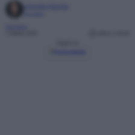
Antonella Palumbo
Giornalista
Normative
7 Ottobre 2025
Lettura: 3 minuti
Seguici su
Fonti preferite