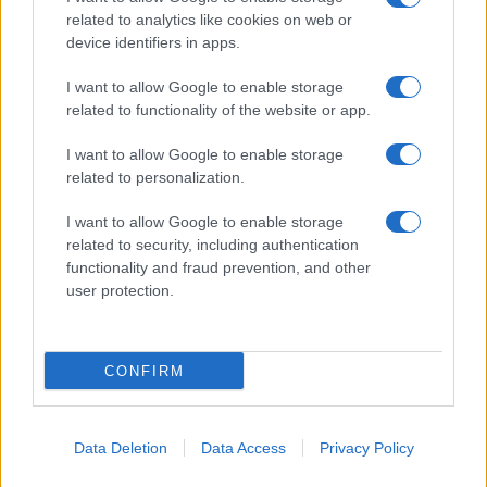
Assegno unico dopo Ferragosto:
related to analytics like cookies on web or
calendario INPS
device identifiers in apps.
I want to allow Google to enable storage
related to functionality of the website or app.
I want to allow Google to enable storage
related to personalization.
I want to allow Google to enable storage
related to security, including authentication
Borsaedintorni.it
functionality and fraud prevention, and other
user protection.
Chi siamo
Redazione
© 2026 – BORSAEDINTORNI – P.IVA 04827280654
CONFIRM
Data Deletion
Data Access
Privacy Policy