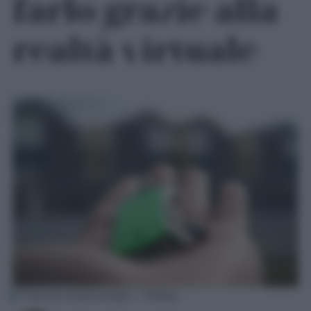
farlo grazie alla
realtà virtuale
Photo by mastersenaiper – Pixabay