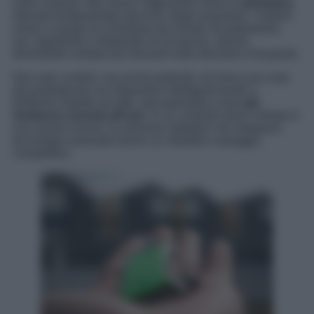
ruolo centrale. Ma cresce l’attenzione verso la
domotica
,
ritenuta fondamentale dal 6,6% degli acquirenti. I sistemi
smart, in grado di controllare da remoto riscaldamento,
luci, tapparelle e dispositivi di sicurezza, stanno
diventando sempre più rilevanti nelle decisioni d’acquisto.
Non solo comfort, ma anche praticità: chi trova una casa
già predisposta con dispositivi intelligenti tende a
preferirla rispetto ad altre, percependola come
più
moderna e pronta all’uso.
In un contesto dove il tempo è
una risorsa scarsa, le soluzioni abitative che integrano
tecnologia avanzata hanno un indubbio vantaggio
competitivo.