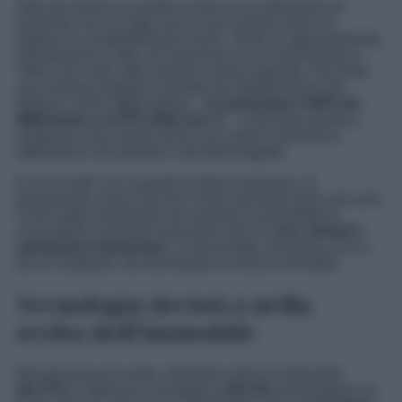
Oltre tre italiani su quattro vivono in un’abitazione di
proprietà, ma chi oggi cerca casa sembra avere un
approccio completamente nuovo. Visite su appuntamento,
spostamenti in città, ore trascorse tra una planimetria e
l’altra: per molti, tutto questo è ormai superato. Secondo
una recente indagine condotta da AstraRicerche per
Netrais, il 40% degli italiani –
in particolare il 50% dei
Millennials e il 47% della Gen X
– si dichiara pronto a
comprare casa anche senza una visita in presenza,
affidandosi unicamente a strumenti digitali.
E non è tutto: se si guarda al futuro prossimo, la
percentuale cresce ancora. Entro i prossimi due o tre anni,
il 63% degli intervistati non esclude la possibilità di
concludere l’acquisto basandosi solo su
tour virtuali e
simulazioni immersive.
La tecnologia, insomma, non è
più un supporto: sta diventando la nuova normalità.
Tecnologia decisiva nella
scelta dell’immobile
Nel processo di scelta, elementi come la luminosità
(43,7%)
e l’efficienza energetica
(30,2%)
mantengono un