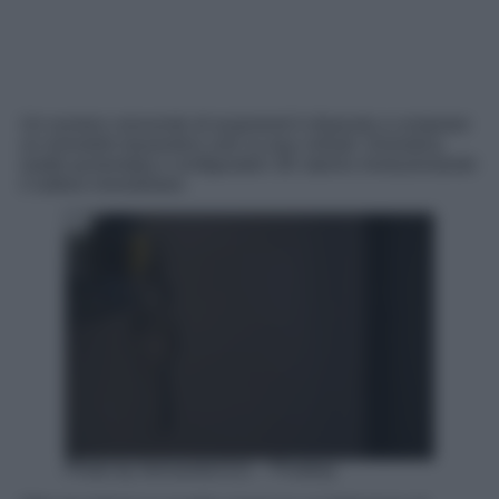
Un numero crescente di acquirenti è disposto a comprare
un immobile basandosi solo su tour virtuali. Domotica,
realtà aumentata e configuratori 3D stanno rivoluzionando
il settore immobiliare.
Photo by hernando2111 – Pixabay