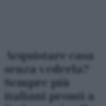
Acquistare casa
senza vederla?
Sempre più
italiani pronti a