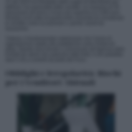
31 del 2023 ha introdotto delle soglie di riferimento per
definire l’occasionalità delle vendite: un massimo di 30
transazioni all’anno e ricavi non superiori ai 2.000 euro.
Restare al di sotto di questi limiti consente di considerare
le vendite come occasionali e, quindi, esenti da
tassazione.
Tuttavia, è fondamentale sottolineare che l’onere di
segnalazione spetta alle piattaforme come Vinted ed
eBay. Queste sono tenute a comunicare all’Agenzia delle
Entrate gli utenti che superano detti limiti, il che potrebbe
dare il via a controlli da parte del Fisco.
Obblighi e Irregolarità: Rischi
per i Venditori Abituali