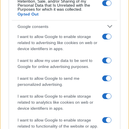
Retention, Sale, and/or Sharing of my
Personal Data that Is Unrelated with the
Purposes for which it was collected.
Opted Out
Economia
Assegno unico dopo Ferragosto:
Google consents
calendario INPS
I want to allow Google to enable storage
related to advertising like cookies on web or
device identifiers in apps.
Economia
I want to allow my user data to be sent to
Bonus carburante agricoltura:
Google for online advertising purposes.
regole e spese ammesse
I want to allow Google to send me
personalized advertising.
Economia
I want to allow Google to enable storage
Nuovo bonus energia: guida al
related to analytics like cookies on web or
piano clima
device identifiers in apps.
I want to allow Google to enable storage
related to functionality of the website or app.