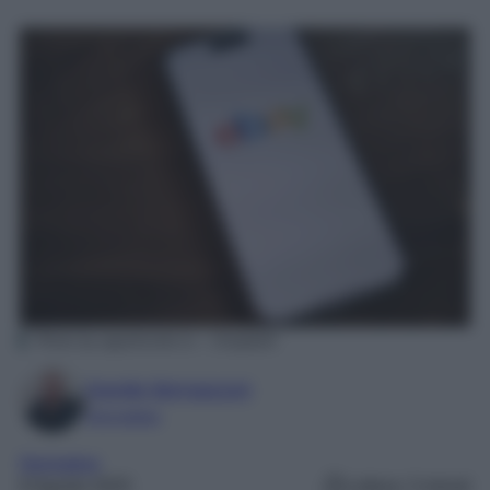
Photo by appshunter.io – Unsplash
Davide Bernasconi
Giornalista
Normative
8 Agosto 2025
Lettura: 3 minuti