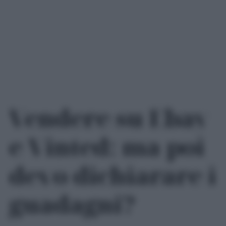
Vendere su Ebay
e Vinted: ma poi
devo dichiarare i
guadagni?