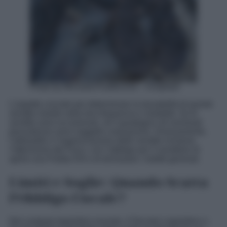
Photo by Michaela Kadlecová – Unsplash
L’aspetto cruciale per determinare la tassabilità di queste
vendite risiede nella loro frequenza e modalità. Se le
vendite sono occasionali, né il guadagno né eventuali
plusvalenze sono soggetti a tassazione. Diversamente,
l’abitualità o l’organizzazione delle vendite richiama
l’attenzione del Fisco, con l’obbligo per il venditore di
aprire una Partita IVA e di dichiarare i redditi generati.
Limiti e Soglie: Quando Scatta
l’Obbligo Fiscale?
Nel contesto legislativo recente, il Decreto Legislativo n.