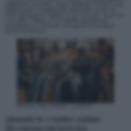
piattaforme come eBay, Vinted, Wallapop e Subito.it, che
rappresentano un’opportunità interessante sia per chi
vuole sbarazzarsi di oggetti non più necessari, sia per chi
cerca affari. Tuttavia, c’è un aspetto importante da
considerare per chi vende: come gestire la fiscalità di
queste transazioni?
Photo by Hugo Clément – Unsplash
Quando le vendite online
diventano un’attività