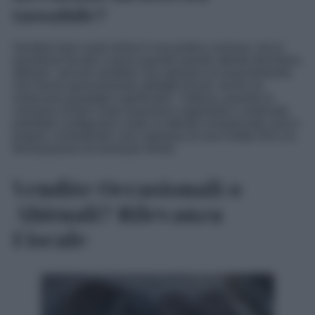
tassabile?
Vendere beni usati online è una pratica comune, ma la
questione fiscale si pone quando queste attività diventano
abituali. I piccoli venditori che operano occasionalmente
non hanno generalmente obblighi fiscali, anche se
realizzano guadagni significativi. Tuttavia, quando la
cessione di beni usati acquisisce regolarità e continuità,
potrebbe configurarsi come un’attività commerciale vera e
propria, richiedendo così l’apertura di una Partita IVA e la
dichiarazione di eventuali introiti.
Vendite Occasionali o
Abituali? Rilevanza
Fiscale