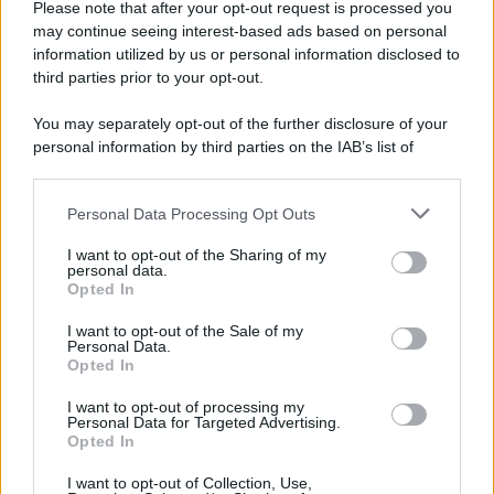
Please note that after your opt-out request is processed you
may continue seeing interest-based ads based on personal
information utilized by us or personal information disclosed to
third parties prior to your opt-out.
You may separately opt-out of the further disclosure of your
personal information by third parties on the IAB’s list of
downstream participants.
Personal Data Processing Opt Outs
This information may also be disclosed by us to third parties
on the IAB’s List of Downstream Participants that may further
I want to opt-out of the Sharing of my
disclose it to other third parties.
personal data.
Opted In
Please note that this website/app uses one or more Google
Leggi anche
services and may gather and store information including but
I want to opt-out of the Sale of my
Personal Data.
not limited to your visit or usage behaviour. You may click to
Opted In
grant or deny consent to Google and its third-party tags to
use your data for below specified purposes in below Google
I want to opt-out of processing my
Economia
consent section.
Personal Data for Targeted Advertising.
Opted In
Supplemento pensione: bivio
a 67 anni
I want to opt-out of Collection, Use,