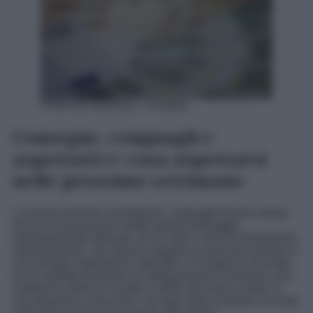
Photo by moerschy – Pixabay
Consegne, conguagli e
aspettative: cosa aspettarsi
nelle prossime settimane
L’incrocio tra firma contrattuale, conguagli fiscali e tempi
tecnici di lavorazione rende questo passaggio
particolarmente delicato. Da un lato ci sono le tempistiche
amministrative, che devono seguire un percorso preciso e
non sempre rapidissimo; dall’altro c’è l’urgenza concreta
di chi aspetta da tempo un adeguamento economico che
restituisca almeno in parte il valore del lavoro svolto. È
una dinamica conosciuta, ma ogni volta avvertita con forte