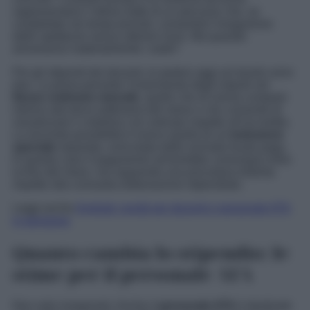
rappresentano l’ultimo tratto di un percorso che, se
completato nei tempi previsti, consentirà l’erogazione
delle spettanze senza ulteriori rinvii. Ma quando
arriveranno materialmente i soldi?
Per gli stipendi dei docenti, le ipotesi oggi sul tavolo sono
due. La prima prevede l’inserimento degli importi nel
flusso ordinario mensile
, quello che di norma compare
intorno alla terza settimana del mese e che consente di
visualizzare il cedolino con anticipo rispetto all’accredito.
La seconda possibilità è invece quella di un’
emissione
speciale
separata, svincolata dalla normale busta paga.
In questo caso il pagamento arriverebbe comunque entro
la fine del mese, ma seguendo una procedura distinta
rispetto alla consueta elaborazione stipendiale.
Leggi anche
Arretrati: novità per docenti e personale ATA
in pensione
Quanto cambia lo stipendio: le
stime per il personale ATA
Non solo insegnanti. Anche il
personale ATA
è destinato