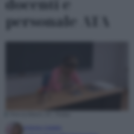
docenti e
personale ATA
Photo by Eldarion_Gil – Pixabay
Antonia Cataldo