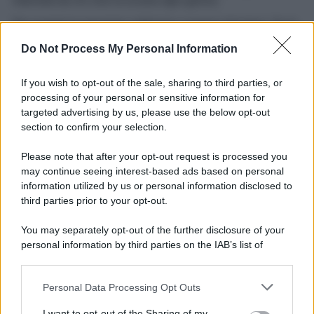
intensità da chi vive la scuola ogni giorno.
Per questo le prossime settimane saranno decisive. Se la
registrazione degli atti procederà senza intoppi,
Do Not Process My Personal Information
l’erogazione degli aumenti potrà arrivare secondo le
finestre già previste, alleggerendo una fase dell’anno già
complessa dal punto di vista finanziario. In particolare, il
If you wish to opt-out of the sale, sharing to third parties, or
periodo estivo
potrebbe coincidere con l’
effettivo
processing of your personal or sensitive information for
accredito delle somme
, offrendo un sostegno utile
proprio quando molte famiglie devono affrontare spese
targeted advertising by us, please use the below opt-out
aggiuntive.
section to confirm your selection.
Please note that after your opt-out request is processed you
may continue seeing interest-based ads based on personal
information utilized by us or personal information disclosed to
third parties prior to your opt-out.
You may separately opt-out of the further disclosure of your
personal information by third parties on the IAB’s list of
downstream participants.
Personal Data Processing Opt Outs
This information may also be disclosed by us to third parties
on the IAB’s List of Downstream Participants that may further
I want to opt-out of the Sharing of my