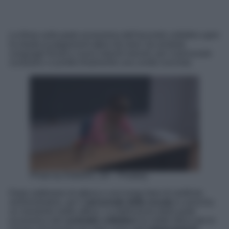
La firma sulla parte economica dell’accordo collettivo apre
la strada ai pagamenti attesi da mesi: tra arretrati,
conguagli fiscali e nuovi importi mensili, per il personale
scolastico si profila finalmente una svolta concreta.
Photo by Eldarion_Gil – Pixabay
Dopo settimane di attesa e una lunga fase di verifiche
amministrative, per il
personale della scuola
si avvicina
un momento molto atteso. La definizione della parte
economica del
contratto collettivo
ha infatti sbloccato le