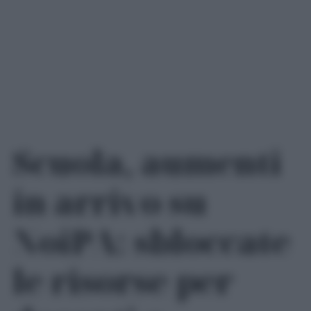
Scuola, aumenti
in arrivo su
NoiPA: sbloccate
le risorse per