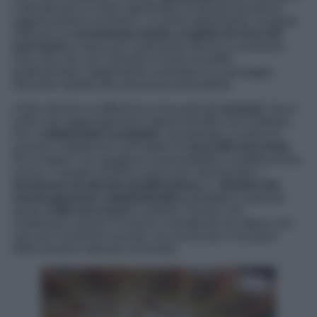
a beneficiare in modo significativo di questa tornata di
aggiornamenti economici. Le stime attualmente circolanti
indicano un
incremento medio a regime di circa 107
euro lordi
al mese per il personale tecnico e ausiliario.
Una cifra che, pur variando in base al profilo
professionale, rappresenta comunque un passaggio
rilevante rispetto alla situazione precedente.
A fare davvero la differenza sono però gli
arretrati
, che in
molti casi raggiungeranno importi tutt’altro che simbolici.
Per i
collaboratori scolastici
, ad esempio, si parla di
somme complessive nell’ordine di
circa 540 euro lordi
.
Per le figure con maggiore responsabilità e qualificazione,
invece, il quadro diventa ancora più interessante: i
funzionari ad elevata qualificazione
e i
direttori dei
servizi generali e amministrativi
potrebbero superare
quota
1.200 euro lordi
di arretrati. Numeri che
confermano quanto il rinnovo contrattuale sia atteso non
solo per l’aumento mensile, ma anche per il recupero
delle somme maturate nel tempo.