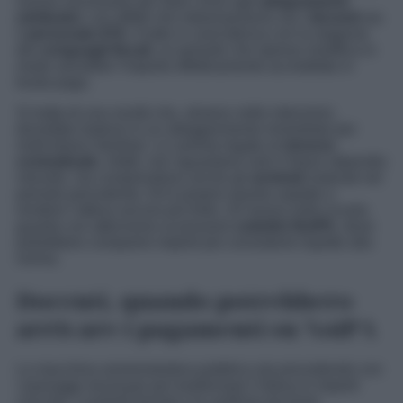
risorse necessarie per dare corso agli
adeguamenti
retributivi
, con effetti che interesseranno sia i
docenti
sia
il
personale ATA
. Il tutto in coincidenza con la stagione
dei
conguagli fiscali
, un periodo che spesso modifica in
modo sensibile l’importo effettivamente accreditato in
busta paga.
Si tratta di una novità che, almeno nelle intenzioni,
dovrebbe tradursi in un alleggerimento immediato per
molti bilanci familiari. Le somme legate al
rinnovo
contrattuale
, infatti, non riguardano solo il futuro stipendio
mensile, ma comprendono anche gli
arretrati
maturati nel
periodo precedente. Ed è proprio questo aspetto a
rendere l’attesa ancora più forte: chi lavora nella scuola
guarda con attenzione ai prossimi
cedolini NoiPA
, dove
potrebbero comparire importi più consistenti rispetto alla
norma.
Docenti, quando potrebbero
arrivare i pagamenti su NoiPA
La macchina amministrativa pubblica sta procedendo con
i passaggi necessari per trasformare l’intesa in importi
concreti. I controlli formali e le verifiche tecniche