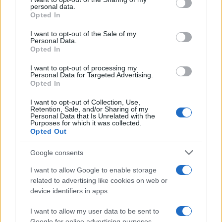
disclose it to other third parties.
personal data.
Opted In
Please note that this website/app uses one or more Google
Leggi anche
services and may gather and store information including but
I want to opt-out of the Sale of my
Personal Data.
not limited to your visit or usage behaviour. You may click to
Opted In
grant or deny consent to Google and its third-party tags to
use your data for below specified purposes in below Google
I want to opt-out of processing my
Economia
consent section.
Personal Data for Targeted Advertising.
Opted In
Contributi Non Versati Cassa
Forense e Pensione Avvocati
I want to opt-out of Collection, Use,
Retention, Sale, and/or Sharing of my
Personal Data that Is Unrelated with the
Purposes for which it was collected.
Opted Out
Economia
Nuovo bonus bollette: 60 euro
Google consents
ad agosto
I want to allow Google to enable storage
related to advertising like cookies on web or
device identifiers in apps.
Economia
I want to allow my user data to be sent to
Supplemento pensione: bivio
Google for online advertising purposes.