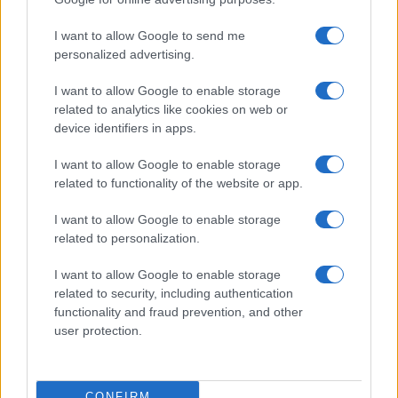
a 67 anni
I want to allow Google to send me
personalized advertising.
Economia
I want to allow Google to enable storage
Assegno unico dopo Ferragosto:
related to analytics like cookies on web or
calendario INPS
device identifiers in apps.
I want to allow Google to enable storage
related to functionality of the website or app.
I want to allow Google to enable storage
related to personalization.
I want to allow Google to enable storage
related to security, including authentication
Borsaedintorni.it
functionality and fraud prevention, and other
user protection.
Chi siamo
Redazione
© 2026 – BORSAEDINTORNI – P.IVA 04827280654
CONFIRM