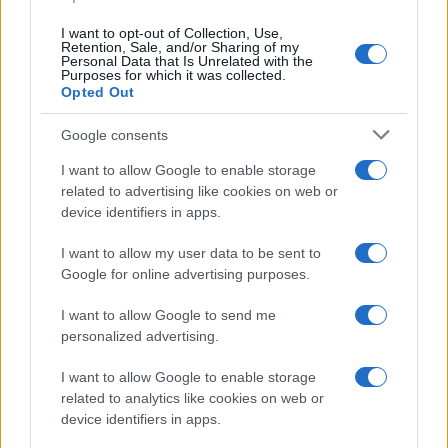
IT Wallet: novità sul
portafoglio digitale
I want to opt-out of Collection, Use,
Retention, Sale, and/or Sharing of my
Personal Data that Is Unrelated with the
Purposes for which it was collected.
Opted Out
Economia
Maxi multa ad AliExpress per
Google consents
bici illegali
I want to allow Google to enable storage
related to advertising like cookies on web or
device identifiers in apps.
Economia
I want to allow my user data to be sent to
Stipendi in Svizzera nel 2026: quanto si
Google for online advertising purposes.
guadagna davvero tra cantoni e settori
I want to allow Google to send me
personalized advertising.
Economia
I want to allow Google to enable storage
Rimborsi 730 sulla pensione:
related to analytics like cookies on web or
accrediti e verifiche
device identifiers in apps.