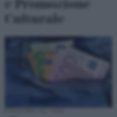
e Promozione
Culturale
Photo by Ralphs_Fotos – Pixabay