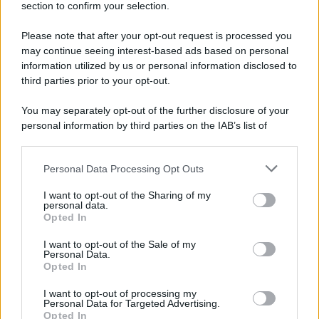
comunità.
section to confirm your selection.
Please note that after your opt-out request is processed you
may continue seeing interest-based ads based on personal
information utilized by us or personal information disclosed to
third parties prior to your opt-out.
You may separately opt-out of the further disclosure of your
personal information by third parties on the IAB’s list of
downstream participants.
Personal Data Processing Opt Outs
This information may also be disclosed by us to third parties
on the IAB’s List of Downstream Participants that may further
I want to opt-out of the Sharing of my
disclose it to other third parties.
personal data.
Opted In
Please note that this website/app uses one or more Google
Leggi anche
services and may gather and store information including but
I want to opt-out of the Sale of my
Personal Data.
not limited to your visit or usage behaviour. You may click to
Opted In
grant or deny consent to Google and its third-party tags to
use your data for below specified purposes in below Google
I want to opt-out of processing my
Economia
consent section.
Personal Data for Targeted Advertising.
Opted In