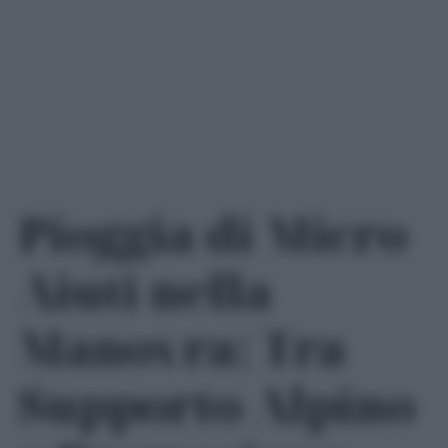
Pioggia di Micro
Aiuti nella
Manovra: Tra
Supporto Alpino