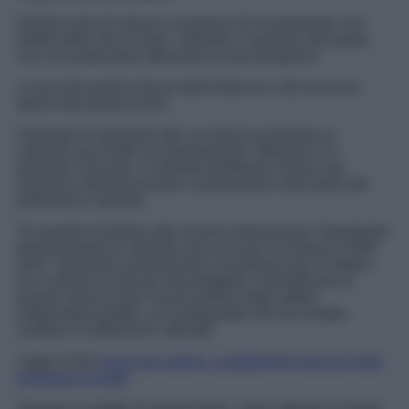
Questa serie di misure si propone di incrementare vari
ambiti della vita sociale, culturale e sanitaria del paese
con una particolare attenzione ai più bisognosi.
Le piccole grandi misure della Manovra: dal soccorso
alpino alla prevenzione
Parlando di interventi utili, la manovra prevede un
notevole pacchetto di emendamenti. Attraverso 12
proposte concrete, si intende distribuire risorse che
spaziano dall’educazione e prevenzione alla tutela del
patrimonio culturale.
Tra queste iniziative vale la pena menzionare l’importante
finanziamento di 100mila euro annuali nel biennio 2026-
2027, destinato a promuovere la passione per la lettura
nei contesti sociali più sfavoreggiati. A beneficiare di
questa manna sarà l’Associazione degli editori
indipendenti (Adei), un’avanguardia che da sempre
sostiene la diffusione culturale.
Leggi anche
Soccorso alpino: cambiamenti epocali nella
proposta di legge
Sempre in ambito di prevenzione, viene istituito un fondo