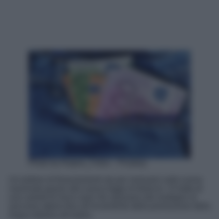
Photo by Ralphs_Fotos – Pixabay
Un turbine di finanziamenti sta per riversarsi sulla scena
nazionale grazie alla nuova legge di bilancio. Si tratta di
una varietà di micro aiuti che spaziano dal sostegno al
soccorso alpino fino all’incremento della promozione della
lingua italiana all’estero.