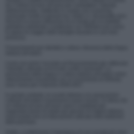
da 2 milioni di euro all’anno per combattere l’obesità
adolescenziale, mettendo in campo uno screening
nazionale rivolto ai giovani tra i tredici e i diciassette anni.
Nonché la nuova istituzione di un fondo per la mobilità
pediatrica destinato a sostenere con 500mila euro annui
le spese di viaggio delle famiglie durante le cure fuori
provincia.
Finanziamenti per identità e cultura: rilevanza della lingua
italiana all’estero
Come non porre l’accento sul finanziamento per rafforzare
l’identità culturale al di là dei confini nazionali? La
promozione della lingua e cultura italiana all’estero viene
ulteriormente incentivata con un incremento di 500mila
euro l’anno per il biennio 2026-2027.
In questo contesto, le scuole italiane e le associazioni
culturali all’estero riceveranno nuove risorse. Si stima che
un milione di euro all’anno sarà il contributo per
supportare borse di studio per giovani di origine italiana,
assicurando loro un’educazione radicata nelle tradizioni
della penisola.
Inoltre, a sottolineare l’importanza di una società più equa