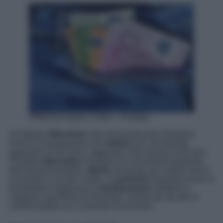
Photo by Ralphs_Fotos – Pixabay
Un’attenta
riflessione
sarà necessaria per introdurre
norme di salvaguardia che
tutelino
chi, nel periodo
aggiuntivo di tre mesi, raggiunge l’età minima di 64 anni.
Possibili
alternative
includono un incremento graduale
dell’età pensionabile,
diluito
nel tempo per evitare shock
economici e sociali. Inoltre, il
confronto
riguarda anche la
possibilità di applicare la
sterilizzazione
selettiva a
categorie specifiche di lavoratori, mentre per gli altri si
continuerebbe con il previsto incremento.