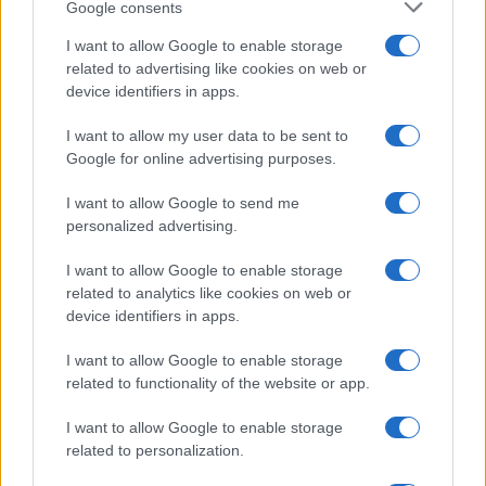
Supplemento pensione: bivio
Google consents
a 67 anni
I want to allow Google to enable storage
related to advertising like cookies on web or
device identifiers in apps.
Economia
I want to allow my user data to be sent to
Assegno unico dopo Ferragosto:
Google for online advertising purposes.
calendario INPS
I want to allow Google to send me
personalized advertising.
Economia
I want to allow Google to enable storage
Bonus carburante agricoltura:
related to analytics like cookies on web or
regole e spese ammesse
device identifiers in apps.
I want to allow Google to enable storage
related to functionality of the website or app.
I want to allow Google to enable storage
related to personalization.