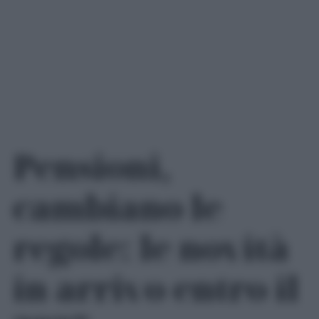
Pensioni,
cambiano le
regole: le novità
in arrivo entro il