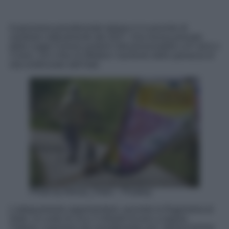
Il panorama previdenziale italiano è in procinto di
cambiare radicalmente dal 2027. Una mossa prevista
dalla Legge Fornero porterà l’età pensionabile a 67 anni e
3 mesi, con il fine di riflettere l’aumento della speranza di
vita evidenziato dall’Istat.
Photo by Alexas_Fotos – Pixabay
L’adeguamento rappresenterà, secondo la Ragioneria di
Stato, un costo di circa 3 miliardi di euro a regime.
Tuttavia, il governo sta considerando una “sterilizzazione