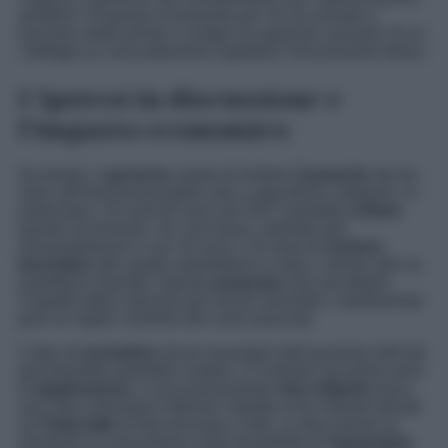
selettiva” di questo incremento per chi ha iniziato a
lavorare molto presto o svolge occupazioni usuranti. Ecco
i dettagli su cosa potremmo aspettarci nel prossimo futuro.
L’ipotesi in discussione e
l’impatto economico
Da tempo, il
governo
valuta di limitare
l’aumento
dei tre
mesi nell’età pensionabile solo a specifiche categorie. In
particolare, chi avrà 64 anni nel 2027 potrebbe
evitare
questo incremento. Se così fosse, individui già
sessantaduenni e con 42 anni e 10 mesi di
carriera
lavorativa
alle spalle subirebbero il rialzo, mentre altri ne
sarebbero esentati. Questa
proposta
mira ad attutire
l’impatto della manovra per alcuni lavoratori, mantenendo
però un rigido controllo dei costi associati.
L’idea di
escludere
alcuni lavoratori dall’aumento dell’età
pensionabile potrebbe costare 1,5 miliardi nel primo anno
di
applicazione
, e successivamente
due miliardi
annui,
una cifra comunque inferiore rispetto ai tre miliardi stimati
se
l’intervallo
di età arrivasse a tutti. Le discussioni al
momento si concentrano sulla possibilità di
risparmiare