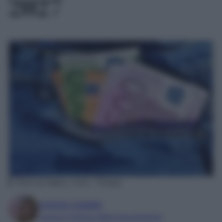
2027
Photo by Ralphs_Fotos – Pixabay
Antonia Cataldo
Laurea in Scienze della Comunicazione