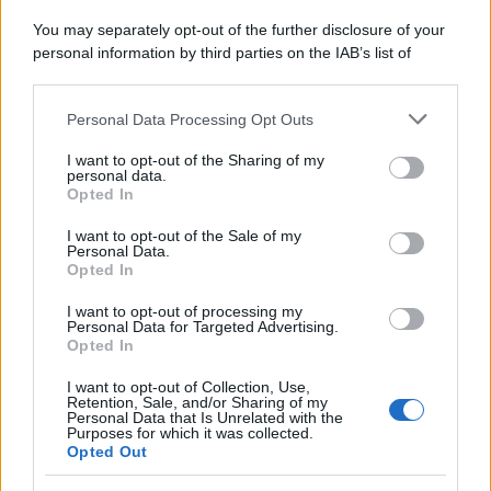
You may separately opt-out of the further disclosure of your
personal information by third parties on the IAB’s list of
downstream participants.
Personal Data Processing Opt Outs
This information may also be disclosed by us to third parties
on the IAB’s List of Downstream Participants that may further
I want to opt-out of the Sharing of my
disclose it to other third parties.
personal data.
Opted In
Please note that this website/app uses one or more Google
Leggi anche
services and may gather and store information including but
I want to opt-out of the Sale of my
Personal Data.
not limited to your visit or usage behaviour. You may click to
Opted In
grant or deny consent to Google and its third-party tags to
use your data for below specified purposes in below Google
I want to opt-out of processing my
Economia
consent section.
Personal Data for Targeted Advertising.
Opted In
Nuovo bonus bollette: 60 euro
ad agosto
I want to opt-out of Collection, Use,
Retention, Sale, and/or Sharing of my
Personal Data that Is Unrelated with the
Purposes for which it was collected.
Opted Out
Economia