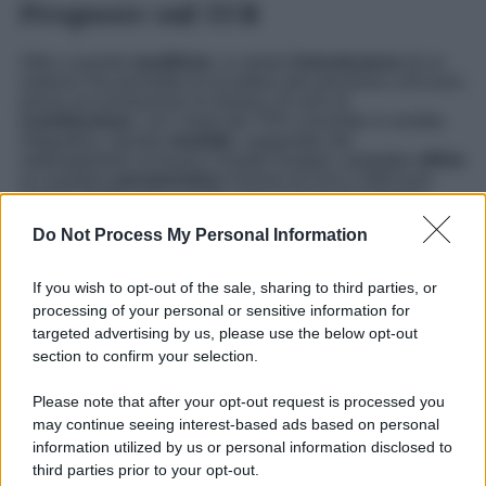
Proposte sul TFR
Oltre a queste
modifiche
, si valuta
l’introduzione
di un
sistema che permetta di accedere alla pensione a 64 anni,
previa accumulazione di almeno 25 anni di
contribuzione
, con l’aiuto del TFR convertito in rendita
integrativa. Questo
modello
, supportato dal
sottosegretario al lavoro Claudio Durigon, potrebbe
offrire
un assegno
pensionistico
minimo di circa 1.600 euro
mensili, replicando in parte i meccanismi del sistema
contributivo introdotto l’anno precedente.
Do Not Process My Personal Information
La situazione delle
pensioni
in Italia è dunque in continua
evoluzione, con proposte di riforma che cercano di
If you wish to opt-out of the sale, sharing to third parties, or
bilanciare le esigenze economiche e sociali del paese.
processing of your personal or sensitive information for
Con il passare dei mesi, sarà
fondamentale
osservare
targeted advertising by us, please use the below opt-out
come queste negoziazioni verranno tramutate in politiche
concrete, influenzando la vita di milioni di lavoratori.
section to confirm your selection.
Please note that after your opt-out request is processed you
may continue seeing interest-based ads based on personal
information utilized by us or personal information disclosed to
third parties prior to your opt-out.