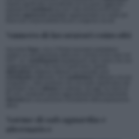
importi significativi escludendo chi ha quasi raggiunto i
requisiti di
contributi
ma non l’età minima di 64 anni.
Questo
approccio
potrebbe rappresentare un modo per
bilanciare responsabilità fiscali e esigenze sociali.
Numero di lavoratori coinvolti
Secondo
l’Inps
, circa 170mila lavoratori potrebbero
vedere un allungamento della loro carriera di tre mesi nel
2027, se i
cambiamenti
impattassero solo coloro che non
raggiungeranno i 64 anni in quell’anno. Questi
dipendenti
, sebbene abbiano accumulato anni
contributivi
sufficienti, non
soddisfano
l’ulteriore vincolo
anagrafico. I dati mostrano che una parte significativa dei
lavoratori che si
ritirano
in anticipo, ad oggi, ha meno di
65 anni, rendendo questi aggiustamenti particolarmente
rilevanti
per una porzione consistente della popolazione
attiva.
Norme di salvaguardia e
alternative