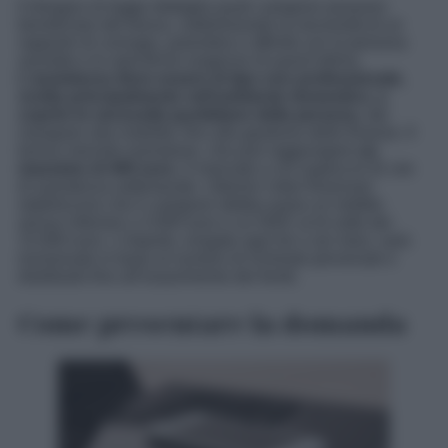
Il disegno di legge dettaglia quali caregiver possono
beneficiare del bonus, sottolineando la necessità di un
rapporto di coniugio, parentela o affinità con la persona
assistita e le specifiche esigenze di quest’ultima.
L’assistenza deve essere di tipo non professionale,
svolta principalmente nell’ambiente domestico, e
coprire le necessità quotidiane della persona
, dal
mangiare alla mobilità, fino alla gestione delle finanze. Il
bonus mensile esentasse, che può raggiungere
un
massimo di 400 euro
, è riservato a chi supera le 91 ore
di assistenza settimanale. Ulteriori criteri finanziari
stabiliscono che il caregiver debba avere un reddito
annuo inferiore a 3.000 euro e un ISEE al di sotto dei
15.000 euro. L’importo, erogato ogni tre o sei mesi, sarà
revisionato in base al numero di richieste pervenute e
distribuito fino all’esaurimento dei fondi.
Come presentare la domanda