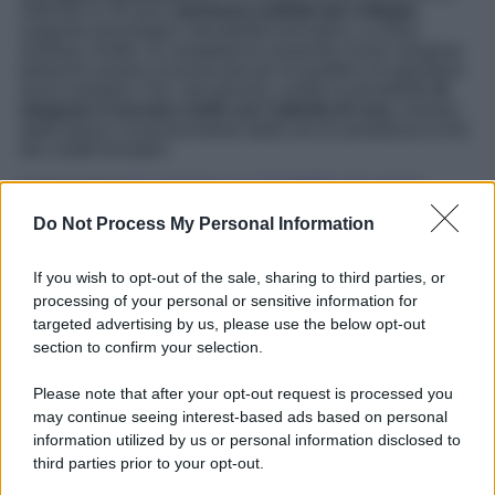
inferiore ai 18 anni,
permessi solidali dai colleghi
,
supporto psicologico, flessibilità lavorativa, e smart-
working. Inoltre, le competenze acquisite come caregiver
potranno essere riconosciute per la qualifica di operatore
socio-sanitario. Per i più giovani, esiste la possibilità
di
integrare il servizio civile con l’attività di cura
, esoneri
dalle tasse e riconoscimento delle ore di assistenza ai fini
dei crediti formativi.
Leggi anche
Una persona con disabilità può essere
caregiver? Ecco cosa prevede la legge
Do Not Process My Personal Information
Con un approccio che bilancia supporto economico e
riconoscimento formale del ruolo dei caregiver, questa
If you wish to opt-out of the sale, sharing to third parties, or
nuova legislazione rappresenta un importante passo
processing of your personal or sensitive information for
avanti per il benessere e la qualità della vita dei milioni di
targeted advertising by us, please use the below opt-out
italiani che si dedicano quotidianamente alla cura dei
propri cari.
section to confirm your selection.
Please note that after your opt-out request is processed you
may continue seeing interest-based ads based on personal
information utilized by us or personal information disclosed to
third parties prior to your opt-out.