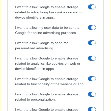
bici illegali
I want to allow Google to enable storage
related to advertising like cookies on web or
device identifiers in apps.
Economia
I want to allow my user data to be sent to
Stipendi in Svizzera nel 2026: quanto si
Google for online advertising purposes.
guadagna davvero tra cantoni e settori
I want to allow Google to send me
personalized advertising.
Economia
I want to allow Google to enable storage
Rimborsi 730 sulla pensione:
related to analytics like cookies on web or
accrediti e verifiche
device identifiers in apps.
I want to allow Google to enable storage
related to functionality of the website or app.
I want to allow Google to enable storage
related to personalization.
I want to allow Google to enable storage