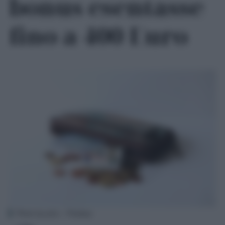
bonus esentasse
fino a 400 Euro
Photo by ptra – Pixabay