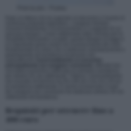
Photo by ptra – Pixabay
Dopo un’attesa che ha superato un decennio e l’esame di
numerose proposte legislative, i caregiver familiari
ricevono finalmente il riconoscimento e il supporto di cui
avevano bisogno. Come sottolineato dalla ministra per le
Disabilità Alessandra Locatelli, questo disegno di legge è
un importante passo avanti nel riconoscimento del ruolo
fondamentale di coloro che si dedicano volontariamente e
gratuitamente all’assistenza di persone non
autosufficienti.
Il provvedimento si concentra
principalmente sui caregiver conviventi
, offrendo loro
una tutela economica rafforzata se prestano assistenza
per almeno 91 ore settimanali. Tuttavia, il provvedimento
non esclude chi fornisce tra 30 e 90 ore o tra 10 e 29 ore
di assistenza settimanale. È anche riconosciuto il ruolo
dei caregiver non conviventi che dedicano almeno 30 ore
settimanali all’assistenza.
Requisiti per ottenere fino a
400 euro