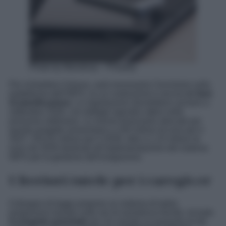
Photo by Mariakray – Pixabay
Per richiedere il bonus, sarà necessaria l’iscrizione sulla
piattaforma dell’INPS, la cui costruzione è ancora
in fase
di pianificazione
. Le registrazioni dovrebbero avviarsi a
settembre 2026, con dettagli operativi attesi nelle
prossime settimane. Le risorse finanziarie allocate per
questo progetto ammontano a 250 milioni di euro per il
2027, 253,32 milioni per il 2028, oltre a 1,15 milioni di
euro nel 2026 destinati all’implementazione del sistema
INPS per la gestione dell’erogazione.
Ulteriori tutele per i caregiver
Il disegno di legge propone un sistema di tutela
progressivo basato sulle ore di assistenza fornite. Include
il congedo parentale
per chi assiste un paziente di età