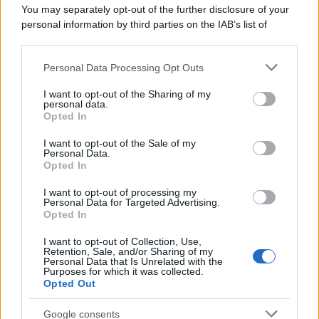
You may separately opt-out of the further disclosure of your
personal information by third parties on the IAB’s list of
downstream participants.
Personal Data Processing Opt Outs
This information may also be disclosed by us to third parties
on the IAB’s List of Downstream Participants that may further
I want to opt-out of the Sharing of my
disclose it to other third parties.
personal data.
Opted In
Please note that this website/app uses one or more Google
Leggi anche
services and may gather and store information including but
I want to opt-out of the Sale of my
Personal Data.
not limited to your visit or usage behaviour. You may click to
Opted In
grant or deny consent to Google and its third-party tags to
use your data for below specified purposes in below Google
I want to opt-out of processing my
Economia
consent section.
Personal Data for Targeted Advertising.
Opted In
IT Wallet: novità sul
portafoglio digitale
I want to opt-out of Collection, Use,
Retention, Sale, and/or Sharing of my
Personal Data that Is Unrelated with the
Purposes for which it was collected.
Opted Out
Economia
Maxi multa ad AliExpress per
Google consents