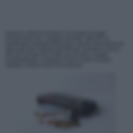
Il governo italiano introduce un disegno di legge
rivoluzionario per i caregiver familiari, offrendo un
significativo sostegno finanziario. Questo provvedimento,
approvato dal Consiglio dei Ministri, prevede un bonus
che può arrivare fino a 400 euro al mese, erogato
trimestralmente, e introduce nuove misure di tutela
adattate a diversi livelli di assistenza.