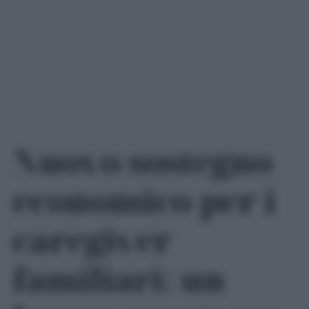
Nuovo sostegno
economico per i
caregiver
familiari: un