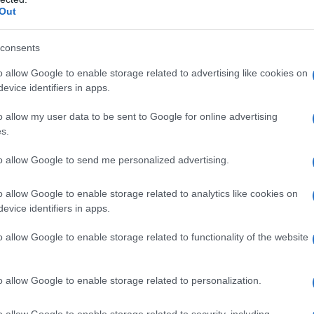
Out
consents
o allow Google to enable storage related to advertising like cookies on
 dipendenti devono orientarsi in un panorama in evoluzione,
evice identifiers in apps.
osizioni giuridiche sono fondamentali per
sfruttare
o allow my user data to be sent to Google for online advertising
s.
sta paga: precisione e
to allow Google to send me personalized advertising.
o allow Google to enable storage related to analytics like cookies on
evice identifiers in apps.
ga
è diventata un compito complesso sia per i datori di
fiscali richiedono una maggiore attenzione alle variabili
o allow Google to enable storage related to functionality of the website
ciente affidarsi al contratto collettivo nazionale; bisogna
re e il
reddito complessivo.
Questo significa che molti
parte del lavoratore, altrimenti potrebbero passare
o allow Google to enable storage related to personalization.
, una gestione informata del
carico fiscale può fare la
mensile
.
o allow Google to enable storage related to security, including