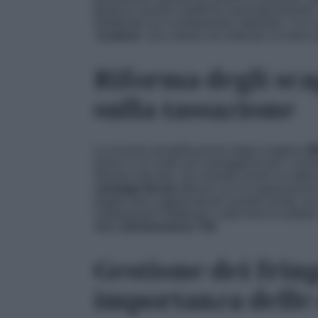
gestisce queste modifiche automaticamente, m
reddituale sia correttamente registrato. Con u
“
scalone
” una caduta nel netto per un lieve
Riforma degli sca
sulla tassazione
La recente semplificazione degli scaglioni
I
prime in un modo più vantaggioso per i contri
ritenuta mensile, ma richiede anche un’attenz
vantaggi fiscali
ottenuti con la soppressione
paghe sono aggiornati per queste novità, ma re
cambiamenti reddituali o altre fonti di reddi
della
dichiarazione 730
.
Gestione dei fring
importanza delle