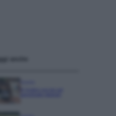
ggi anche
Economia
IT Wallet: novità sul
portafoglio digitale