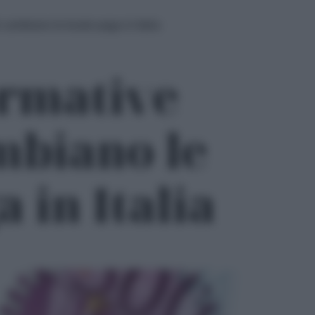
 cambiano le buste paga in Italia
rmative
ambiano le
 in Italia