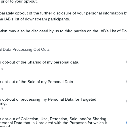
 prior to your opt-out.
rately opt-out of the further disclosure of your personal information by
tuo stipendio e quali azioni intraprendere per sfruttare al
he IAB’s list of downstream participants.
tion may also be disclosed by us to third parties on the IAB’s List of 
 that may further disclose it to other third parties.
 that this website/app uses one or more Google services and may gath
l Data Processing Opt Outs
including but not limited to your visit or usage behaviour. You may click 
 to Google and its third-party tags to use your data for below specifi
o opt-out of the Sharing of my personal data.
ogle consent section.
In
o opt-out of the Sale of my Personal Data.
In
to opt-out of processing my Personal Data for Targeted
ing.
In
o opt-out of Collection, Use, Retention, Sale, and/or Sharing
ersonal Data that Is Unrelated with the Purposes for which it
lected.