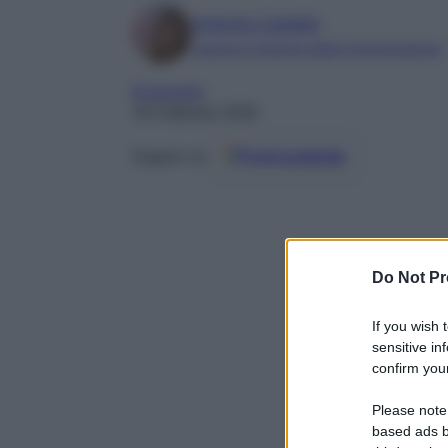
Antonia Cataldo
Laurea in Scienze della Comunicazione
Economia
16 Febbraio 2026
Seguici su
Fonti preferite
Do Not Pr
If you wish 
sensitive in
confirm your
Please note
based ads b