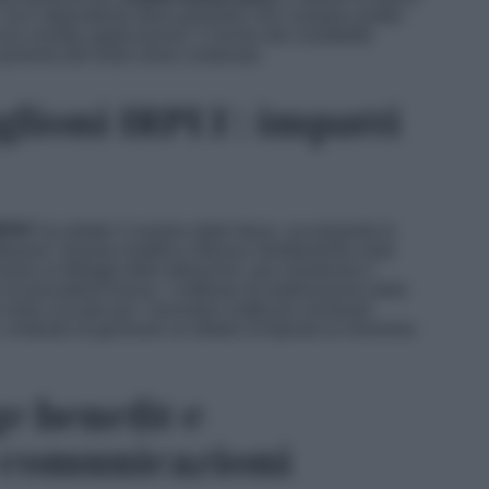
a il dipendente deve garantire che il proprio profilo
na corretta applicazione, il rischio del cosiddetto
 aumento del lordo viene contenuto.
glioni IRPEF: impatti
RPEF
ha ridotto il numero delle fasce, accorpando le
buenti. Questa modifica influisce direttamente sulla
ione ai dettagli delle detrazioni, per mantenere
i
 di precedenti bonus. I software di elaborazione delle
sta cruciale per i lavoratori notificare eventuali
to, evitando di generare un debito d’imposta al momento
e benefit e
 comunicazioni