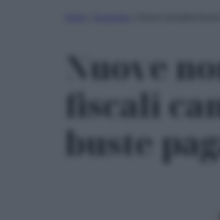
Home
»
Economia
»
Nuove normative fiscali
Nuove no
fiscali c
buste paga