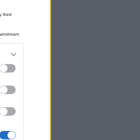
 third
Downstream
er and store
to grant or
ed purposes