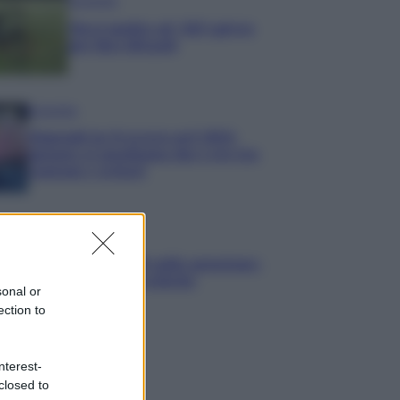
Economia
Maxi multa ad AliExpress
per bici illegali
Economia
Stipendi in Svizzera nel 2026:
quanto si guadagna davvero tra
cantoni e settori
Economia
Rimborsi 730 sulla pensione:
accrediti e verifiche
sonal or
ection to
nterest-
closed to