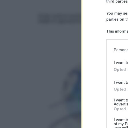
third parties
You may sepa
Scopri come le recenti riforme influenzano il 
parties on t
meglio le agevolazioni disponibili.
This informa
Participants
Please note
Persona
information 
deny consent
I want t
in below Go
Opted 
I want t
Opted 
I want 
Advertis
Opted 
I want t
of my P
was col