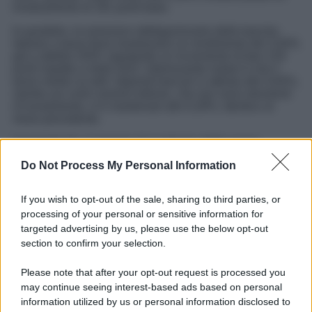
innalzamento di 181 punti base.
In parallelo, le emissioni obbligazionarie delle banche
italiane a tasso fisso mostravano un rendimento del 3,50%
già a ottobre 2025, riportando un incremento di ben 219
punti rispetto a metà 2022. Interessante notare è che il
tasso medio su tutti i depositi bancari si attesta allo 0,64%,
mentre sui conti correnti ordinari, che non sono strumenti
d’investimento, si è mantenuto allo 0,28%, identico al
mese precedente.
Concludendo, il margine di guadagno delle nuove
operazioni di prestito, che rappresenta la differenza tra
Do Not Process My Personal Information
tassi sui prestiti e raccolta, è di 188 punti base. Questo
contesto finanziario dinamico non solo riflette le
complesse interazioni tra tassi d’interesse e domanda di
If you wish to opt-out of the sale, sharing to third parties, or
credito, ma rappresenta anche una sfida e un’opportunità
processing of your personal or sensitive information for
per il settore bancario e i suoi utenti in Italia.
targeted advertising by us, please use the below opt-out
Fonte:
www.ilsole24ore.com
section to confirm your selection.
Please note that after your opt-out request is processed you
may continue seeing interest-based ads based on personal
information utilized by us or personal information disclosed to