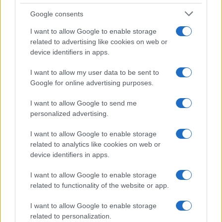
Assegno unico dopo Ferragosto:
Google consents
calendario INPS
I want to allow Google to enable storage
related to advertising like cookies on web or
device identifiers in apps.
Economia
I want to allow my user data to be sent to
Bonus carburante agricoltura:
Google for online advertising purposes.
regole e spese ammesse
I want to allow Google to send me
personalized advertising.
Economia
I want to allow Google to enable storage
Nuovo bonus energia: guida al
related to analytics like cookies on web or
piano clima
device identifiers in apps.
I want to allow Google to enable storage
related to functionality of the website or app.
I want to allow Google to enable storage
related to personalization.