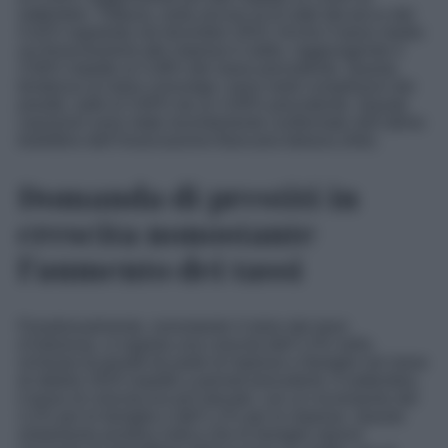
settembre. Tuttavia, resta ancora al di sotto del picco del
4,42% registrato nel dicembre 2023. Anche il tasso medio
sui finanziamenti alle imprese è salito, raggiungendo il
3,56% rispetto al 3,38% del mese precedente. Questa
tendenza al rialzo coinvolge i tassi medi complessivi dei
prestiti, saliti al 3,95% da un 3,94% precedente. Queste
variazioni sono state recentemente confermate nell’ultimo
bollettino dell’Associazione Bancaria Italiana (Abi).
Domanda di prestiti in
crescita nonostante
l’aumento dei tassi
Paradossalmente, nonostante il rialzo dei tassi
d’interesse, si registra una crescita dell’1,5% nella
richiesta di prestiti da parte di imprese e famiglie nel mese
di ottobre 2025 rispetto a periodi precedenti. A settembre,
il tasso di crescita era più elevato, con un incremento del
2,2% per le famiglie e dell’1,2% per le imprese. Questo
andamento positivo indica che le famiglie stanno