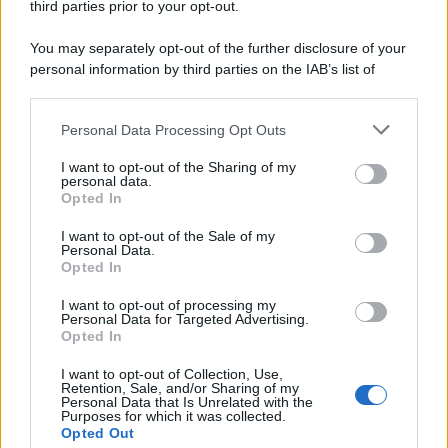
third parties prior to your opt-out.
You may separately opt-out of the further disclosure of your
personal information by third parties on the IAB’s list of
downstream participants.
Personal Data Processing Opt Outs
This information may also be disclosed by us to third parties
on the IAB’s List of Downstream Participants that may further
I want to opt-out of the Sharing of my
disclose it to other third parties.
personal data.
Opted In
Please note that this website/app uses one or more Google
Leggi anche
services and may gather and store information including but
I want to opt-out of the Sale of my
Personal Data.
not limited to your visit or usage behaviour. You may click to
Opted In
grant or deny consent to Google and its third-party tags to
use your data for below specified purposes in below Google
I want to opt-out of processing my
Economia
consent section.
Personal Data for Targeted Advertising.
Opted In
Supplemento pensione: bivio
a 67 anni
I want to opt-out of Collection, Use,
Retention, Sale, and/or Sharing of my
Personal Data that Is Unrelated with the
Purposes for which it was collected.
Opted Out
Economia