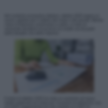
Nel contesto economico italiano, ottobre 2025 segna un
nuovo capitolo per il settore dei mutui e dei prestiti. Mentre
i tassi d’interesse cominciano a salire, si nota un
crescente desiderio di accesso al credito sia da parte
delle famiglie che delle imprese.
Il mese di ottobre 2025 ha visto un aumento nel tasso
medio applicato sui mutui per l’acquisto di abitazioni, ora
al 3,30%, leggermente più alto rispetto al 3,28% di