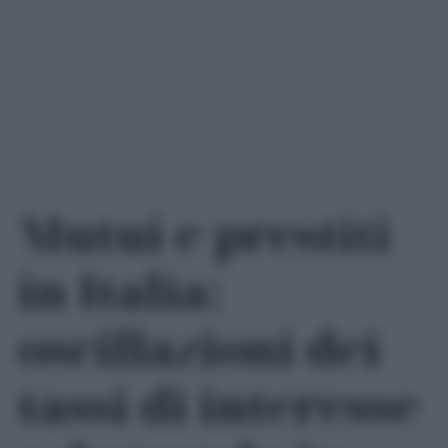
Mutui e prestiti
in Italia:
oscillazioni dei
tassi di interesse