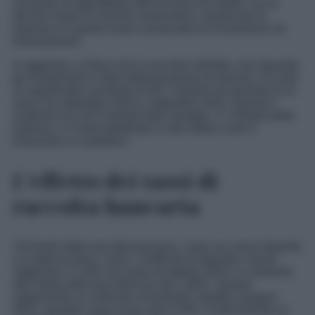
cercando di approfittare dell’accesso al credito, ora al
decimo mese di crescita consecutiva, mentre per le
imprese è il quarto mese consecutivo di incremento nei
finanziamenti.
In aggiunta, si rileva che la raccolta indiretta, che riguarda
gli investimenti in titoli detenuti presso le banche, ha visto
un significativo aumento di 90,7 miliardi nel periodo di un
anno, tra settembre 2024 e settembre 2025. Questo è
suddiviso tra 19,5 miliardi delle famiglie, 17 miliardi delle
imprese, e il resto distribuito in altri settori come il
finanziario e il pubblico.
L’effetto dei tassi di
raccolta bancaria
Sul fronte della raccolta bancaria, i tassi sui nuovi depositi
a scadenza fissa, come i certificati di deposito, hanno
raggiunto il 2,10% nel mese di ottobre 2025, in confronto
alla media dell’area dell’euro del 1,86%. Questo
rappresenta un notevole incremento rispetto a giugno
2022, quando i tassi erano allo 0,29%, evidenziando un