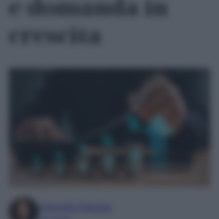
e domanda in
crescita
Antonella Palumbo
Giornalista