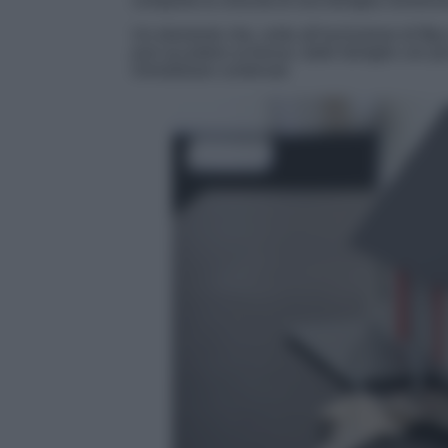
comporta la crescita di una famiglia numeros
Un elemento che, unito all’esclusione di Btp e a
può accedere ai bonus: dalle famiglie con più
immobiliare contenuto