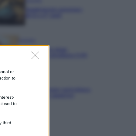
Economia
Supplemento pensione:
bivio a 67 anni
Economia
Assegno unico dopo
Ferragosto: calendario INPS
sonal or
ection to
Economia
Bonus carburante agricoltura:
regole e spese ammesse
nterest-
closed to
 third