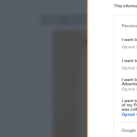
This informa
Participants
Con la Legge di Bilancio 2026 cambia il calc
valore e aggiornate le maggiorazioni per i fig
Please note
Persona
information 
deny consent
I want t
in below Go
Opted 
I want t
Opted 
I want 
Advertis
Opted 
I want t
of my P
was col
Opted 
Google 