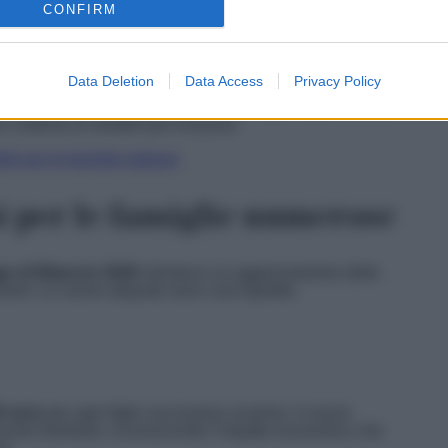
a fino ad oggi parte integrante del patrimonio familiare –
CONFIRM
tale e disponibilità economica concreta. Per molte famiglie,
uito nel tempo, non una fonte di reddito.
tare che
l’ISEE penalizzi chi,
pur possedendo un
Data Deletion
Data Access
Privacy Policy
a dei 91.500 euro è stata scelta per salvaguardare le
 le abitazioni di maggior pregio dalle agevolazioni. Una
 sistema di welfare più inclusivo.
ili per le famiglie italiane
 per le famiglie numerose
e di Bilancio 2026
introduce un aggiornamento delle
enti. Le nuove aliquote sono così ripartite:
0 euro
per ogni figlio successivo al primo. Il nuovo
nucleo familiare, riconoscendo l’impatto economico che