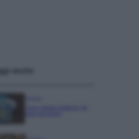
ggi anche
Economia
Nuovo bonus bollette: 60
euro ad agosto