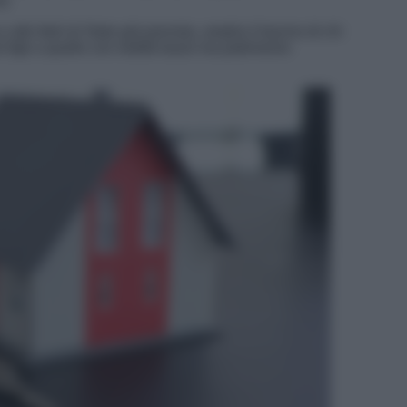
a.
ltri titoli di Stato già prevista, amplia il bacino di chi
 figli a quelle con redditi bassi ma patrimonio