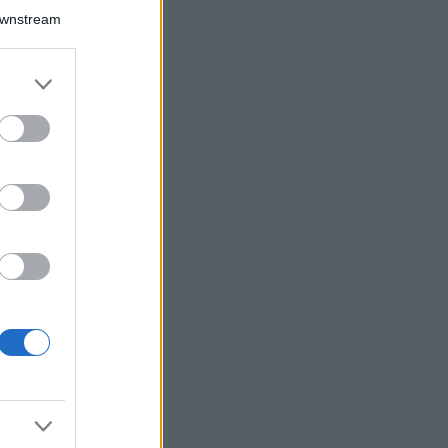
Downstream
er and store
to grant or
ed purposes