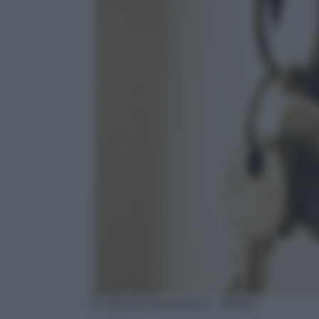
Photo by taynaraakemi – Pixabay