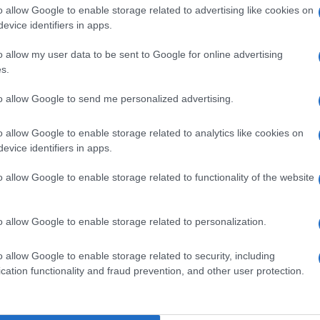
o allow Google to enable storage related to advertising like cookies on
evice identifiers in apps.
o allow my user data to be sent to Google for online advertising
s.
te dalla
Legge di Bilancio 2026
riguarda il calcolo
to allow Google to send me personalized advertising.
 gran parte dei bonus e delle agevolazioni statali.
 la prima casa dalla valutazione del patrimonio, purché il
ro.
Una soglia che, tradotta nel mercato immobiliare
o allow Google to enable storage related to analytics like cookies on
ti in periferia o in piccoli centri urbani.
evice identifiers in apps.
 sistema di attribuzione dei benefici, tutelando i nuclei
ica, chi possiede una casa di valore medio-basso non verrà
o allow Google to enable storage related to functionality of the website
sato principalmente sul reddito disponibile, non sul
o allow Google to enable storage related to personalization.
cino alla realtà delle
o allow Google to enable storage related to security, including
cation functionality and fraud prevention, and other user protection.
cio più aderente alla situazione economica reale degli