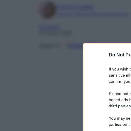
Antonia Cataldo
Laurea in Scienze della Comunicazione
Economia
24 Ottobre 2025
Seguici su
Fonti preferite
Do Not Pr
If you wish 
sensitive in
confirm your
Please note
based ads b
third parties
You may sepa
parties on t