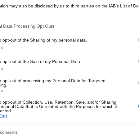
tion may also be disclosed by us to third parties on the IAB’s List of 
 that may further disclose it to other third parties.
olo dell’ISEE: esclusa la prima casa entro un certo
li. Accesso più semplice ai bonus sociali.
 that this website/app uses one or more Google services and may gath
l Data Processing Opt Outs
including but not limited to your visit or usage behaviour. You may click 
 to Google and its third-party tags to use your data for below specifi
o opt-out of the Sharing of my personal data.
ogle consent section.
In
o opt-out of the Sale of my Personal Data.
In
to opt-out of processing my Personal Data for Targeted
ing.
In
o opt-out of Collection, Use, Retention, Sale, and/or Sharing
ersonal Data that Is Unrelated with the Purposes for which it
lected.
Out
consents