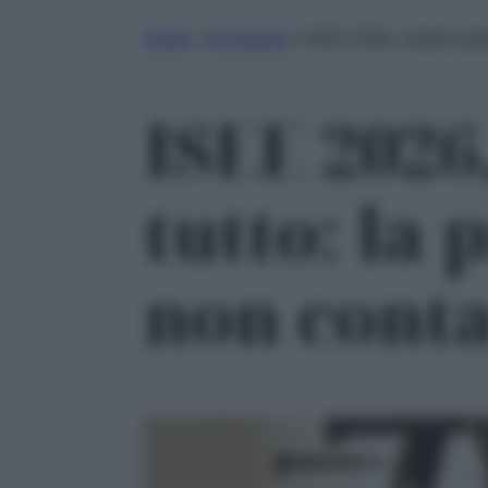
Home
»
Economia
»
ISEE 2026, cambia tutto
ISEE 2026
tutto: la
non conta