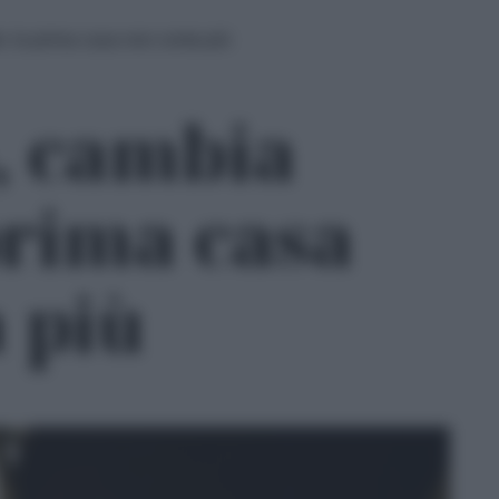
: la prima casa non conta più
, cambia
 prima casa
 più