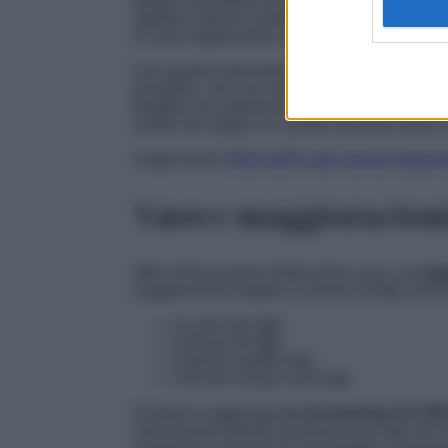
italiani. Escludere la prima casa – considerat
significa ridurre la distanza tra valore catas
la casa rappresenta un bene ereditato o costr
Con questo intervento, il Governo mira a evi
immobile, vive con risorse modeste. La sogli
famiglie con patrimoni “normali”, escludendo
scelta che segna un cambio di passo verso un
Leggi anche
ISEE 2025: tutti i bonus disponib
Nuove maggiorazioni
Oltre all’esclusione della prima casa, la
Legg
maggiorazioni legate al numero di figli conviv
0,1 per due figli;
0,25 per tre figli;
0,40 per quattro figli;
0,55 per cinque o più figli.
A questi si aggiunge
un incremento di 2.50
meccanismo premia la presenza di figli nel 