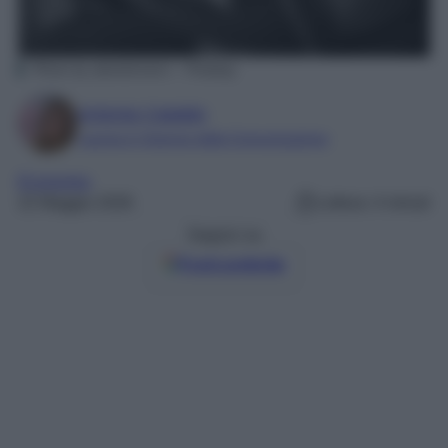
Photo by alandsmann – Pixabay
Antonia Cataldo
Laurea in Scienze della Comunicazione
Economia
22 Maggio 2026
Lettura: 4 minuti
Seguici su
Fonti preferite