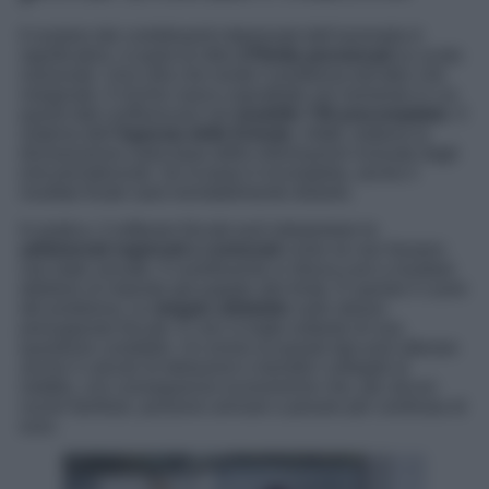
Il numero dei contribuenti interessati dall’anomalia è
significativo: si parla di oltre
270mila pensionati
su scala
nazionale. Una cifra che rende il problema tutt’altro che
marginale. Il rischio nasce soprattutto nel momento in cui
questi dati confluiscono nel
modello 730 precompilato
. Il
sistema dell’
Agenzia delle Entrate
, infatti, elabora la
dichiarazione sulla base delle informazioni ricevute dagli
enti previdenziali. Se la base è incompleta, anche il
risultato finale sarà inevitabilmente distorto.
In pratica, il software fiscale può interpretare le
addizionali regionali e comunali
come se non fossero
mai state versate. Il contribuente si ritrova così a risultare
debitore di imposte già pagate alla fonte. È questo il cuore
del problema: un
doppio addebito
sullo stesso
presupposto fiscale. E non si tratta soltanto di una
questione contabile. Un errore di questo tipo può alterare
anche il calcolo di detrazioni e benefici collegati al
reddito, con conseguenze economiche che, per alcuni
nuclei familiari, possono arrivare a pesare per centinaia di
euro.