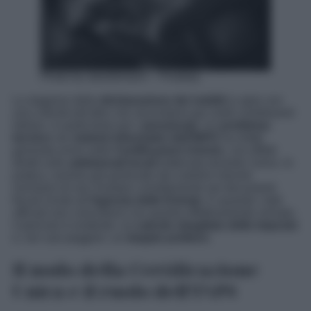
Photo by alandsmann – Pixabay
La stagione della
dichiarazione dei redditi
si apre con
una criticità tutt’altro che secondaria per molti contribuenti
italiani, in particolare per i
pensionati
. Un
problema
tecnico
nei
sistemi informatici dell’INPS
ha infatti
generato errori nelle
Certificazioni Uniche
, con effetti
diretti sulle
addizionali locali
trattenute durante l’anno. In
pratica, somme già prelevate dai cedolini mensili
rischiano di non risultare correttamente nei documenti
fiscali inviati all’
Agenzia delle Entrate
. E quando i dati
ufficiali non coincidono con quanto effettivamente versato,
il pericolo è evidente: un
calcolo sbagliato delle imposte
e, nei casi peggiori, un
doppio prelievo
.
Il nodo della Certificazione
Unica e il ruolo dell’INPS