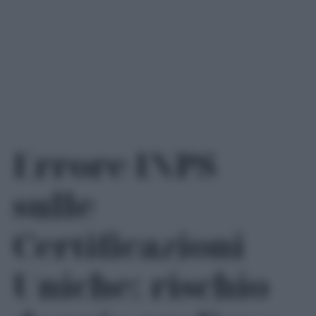
Errore INPS
sulle
Certificazioni
Uniche: rischio