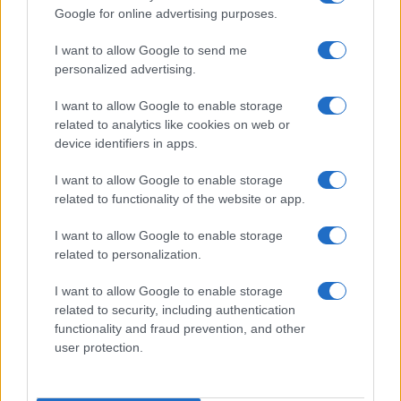
Naspi per dimissioni da
Google for online advertising purposes.
violenza di genere
I want to allow Google to send me
personalized advertising.
Economia
I want to allow Google to enable storage
IT Wallet: novità sul
related to analytics like cookies on web or
portafoglio digitale
device identifiers in apps.
I want to allow Google to enable storage
related to functionality of the website or app.
I want to allow Google to enable storage
related to personalization.
I want to allow Google to enable storage
related to security, including authentication
Borsaedintorni.it
functionality and fraud prevention, and other
user protection.
Chi siamo
Redazione
© 2026 – BORSAEDINTORNI – P.IVA 04827280654