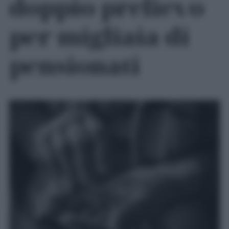
doppio prelievo
per migliaia di
pensionati