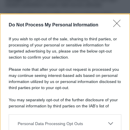
modelli potrebbero essere stati ancora allineati.
Una volta ottenuta la certificazione, è indispensabile
confrontarla con i
cedolini della pensione
relativi ai mesi
Do Not Process My Personal Information
dell’anno precedente. Bisogna controllare voce per voce
le ritenute fiscali, soprattutto quelle legate alle
addizionali
regionali e comunali
. Se il documento continua a non
If you wish to opt-out of the sale, sharing to third parties, or
riportare gli importi già trattenuti, gli esperti consigliano di
processing of your personal or sensitive information for
non accettare il 730 precompilato così com’è
. Farlo
targeted advertising by us, please use the below opt-out
significherebbe, in molti casi, confermare un’imposizione
errata e pagare somme non dovute.
section to confirm your selection.
Please note that after your opt-out request is processed you
may continue seeing interest-based ads based on personal
information utilized by us or personal information disclosed to
third parties prior to your opt-out.
You may separately opt-out of the further disclosure of your
personal information by third parties on the IAB’s list of
downstream participants.
Personal Data Processing Opt Outs
This information may also be disclosed by us to third parties