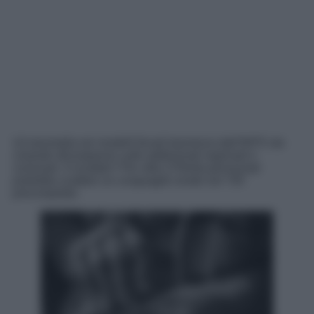
Un’anomalia nei modelli fiscali trasmessi dall’INPS sta
creando discrepanze sulle addizionali regionali e
comunali. Il risultato? Per oltre 270mila pensionati
potrebbe scattare un conguaglio errato nel 730
precompilato.