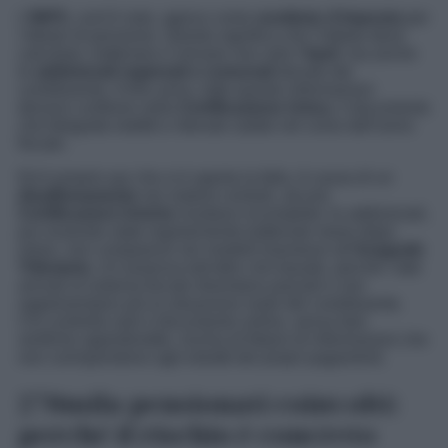
L’
INPS
, com’è noto, agisce come
sostituto d’imposta
per
i titolari di pensione. Questo significa che l’istituto deve
calcolare, trattenere e versare non solo l’
Irpef
, ma anche
le
addizionali regionali e comunali
dovute dal
contribuente. A fine anno, tutte queste informazioni
devono confluire nella
Certificazione Unica
, il documento
che fotografa redditi e ritenute subite nel corso dell’anno
fiscale.
Ed è proprio qui che si è aperta la falla. A causa di un
disallineamento
nei sistemi centrali, alcune
Certificazioni Uniche
risultano incomplete: le addizionali,
pur essendo state regolarmente trattenute mese dopo
mese, non compaiono nei modelli trasmessi all’
Anagrafe
Tributaria
. Un’assenza tutt’altro che banale, perché i dati
arrivati al sistema fiscale diventano parziali e non
rappresentano più la situazione reale del contribuente.
Chi controlla solo il documento online, senza fare
verifiche approfondite, rischia di fidarsi di informazioni che
non corrispondono agli estratti dei propri pagamenti.
270mila pensionati coinvolti:
perché il rischio è concreto