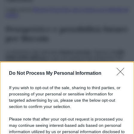
Leggi anche
Bitcoin Pizza Day: da 2 pizze a un miliardo di
dollari
Prospettive e possibilità future
per Bitcoin
La dinamica del mercato
rimane incerta
. Senza il
crollo
della bolla dell’oro
e con una potenziale violazione del
supporto a 110.000$, Bitcoin potrebbe affrontare un
nuovo calo
significativo. Tuttavia, in caso di scoppio della
Do Not Process My Personal Information
bolla e conseguente
flusso di capitali
verso il mercato
delle criptovalute, un rimbalzo del Bitcoin è ancora
possibile. Data
l’imprevedibilità
intrinseca
del mercato,
If you wish to opt-out of the sale, sharing to third parties, or
determinare quale scenario sia più plausibile non è
processing of your personal or sensitive information for
semplice. Gli investitori restano in attesa, pronti a cogliere
targeted advertising by us, please use the below opt-out
segnali che possano indicare la direzione futura della
regina delle criptovalute.
section to confirm your selection.
Please note that after your opt-out request is processed you
may continue seeing interest-based ads based on personal
information utilized by us or personal information disclosed to