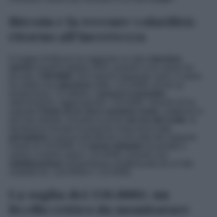
Bitcoin e la recente volatilità:
ritorno all’incertezza
Il viaggio di Bitcoin ha raggiunto un altro
massimo
storico
lunedì 6 ottobre 2025, quando il suo valore ha
toccato i
126.000$
. Già il giorno seguente, però, il valore
ha subito una
riduzione
sotto i 121.000$, anche se
temporanea. L’8 ottobre, il
prezzo è scivolato
ulteriormente, raggiungendo i 119.000$. Venerdì 10 ha
segnato
l’inizio di un vero e proprio crash
, suddiviso in
due fasi distinte. Durante le prime
sei ore del crollo
, le
liquidazioni forzate di posizioni long hanno fatto
precipitare
il prezzo del Bitcoin al di sotto del supporto
chiave di 110.000$. Un
breve rimbalzo
ha portato il
valore a risalire sopra i 114.000$, creando una
stabilizzazione
momentanea caratterizzata da un’alta
volatilità tra i 110.000$ e i 115.000$.
La soglia dei 110.000$: un
livello critico da monitorare