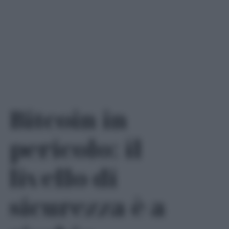
Bitcoin in
pericolo: il
livello di
sicurezza è a