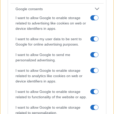
Economia
Rimborsi 730 sulla pensione:
Google consents
accrediti e verifiche
I want to allow Google to enable storage
related to advertising like cookies on web or
device identifiers in apps.
Economia
I want to allow my user data to be sent to
Bonus bollette agosto 2026:
Google for online advertising purposes.
requisiti e limiti
I want to allow Google to send me
personalized advertising.
Economia
I want to allow Google to enable storage
Carta di inclusione spese auto: cosa si
related to analytics like cookies on web or
può pagare e quali limiti rispettare
device identifiers in apps.
I want to allow Google to enable storage
related to functionality of the website or app.
I want to allow Google to enable storage
related to personalization.