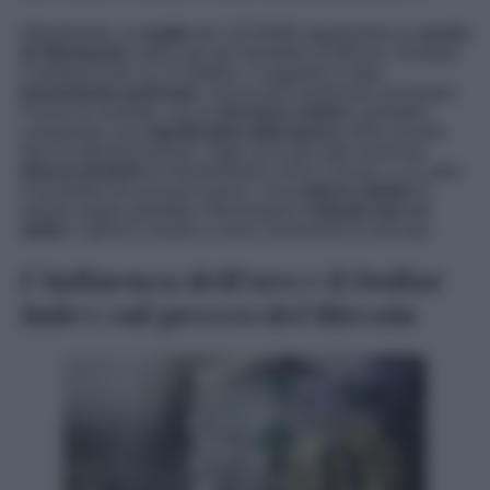
Attualmente, la
soglia
dei 110.000$ rappresenta un
punto
di riferimento
critico per gli investitori di Bitcoin. Durante
il weekend del 11-12 ottobre, il supporto è stato
brevemente perforato
, senza però perdurare nel tempo.
Finora ha resistito, ma se
dovesse cedere
, potrebbe
comportare una
significativa alterazione
nella recente
fase di lateralizzazione. Oggi sono già stati osservati
diversi tentativi
di sfondamento verso il basso, e un altro
è possibile nei prossimi giorni. Una
rottura stabile
di
questa soglia potrebbe interrompere
l’attuale fase di
stallo
e aprire la strada a nuovi movimenti di mercato.
L’influenza dell’oro e il Dollar
Index sul prezzo del Bitcoin