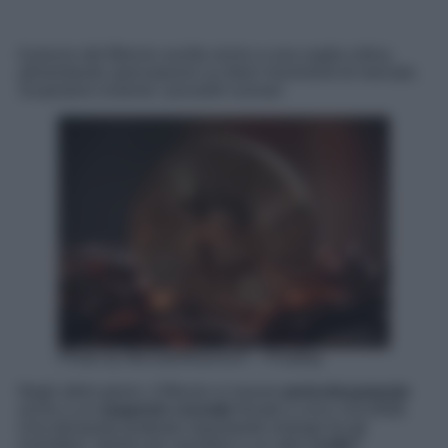
Il prezzo del Bitcoin oscilla vicino a una soglia critica,
alimentando speculazioni su futuri movimenti di mercato.
Scopriamo insieme i possibili scenari.
Photo by MichaelWuensch – Pixabay
Negli ultimi giorni, il Bitcoin si muove
pericolosamente
vicino a un
supporto cruciale
fissato a circa 110.000$.
Una domanda piuttosto inquietante emerge tra gli
investitori: stiamo per assistere a un altro
crollo
?