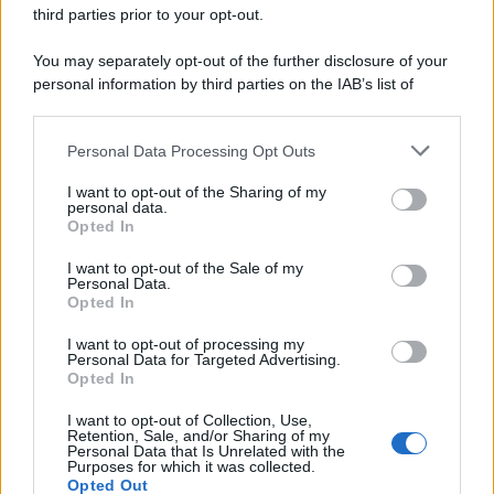
third parties prior to your opt-out.
You may separately opt-out of the further disclosure of your
personal information by third parties on the IAB’s list of
downstream participants.
Personal Data Processing Opt Outs
This information may also be disclosed by us to third parties
on the IAB’s List of Downstream Participants that may further
I want to opt-out of the Sharing of my
disclose it to other third parties.
personal data.
Opted In
Please note that this website/app uses one or more Google
Leggi anche
services and may gather and store information including but
I want to opt-out of the Sale of my
Personal Data.
not limited to your visit or usage behaviour. You may click to
Opted In
grant or deny consent to Google and its third-party tags to
use your data for below specified purposes in below Google
I want to opt-out of processing my
Economia
consent section.
Personal Data for Targeted Advertising.
Opted In
Stipendi in Svizzera nel 2026: quanto si
guadagna davvero tra cantoni e settori
I want to opt-out of Collection, Use,
Retention, Sale, and/or Sharing of my
Personal Data that Is Unrelated with the
Purposes for which it was collected.
Opted Out