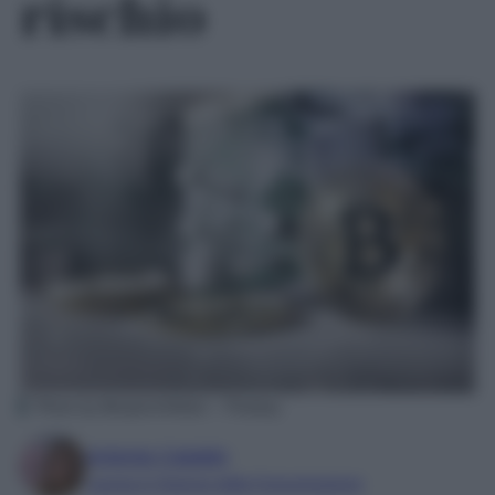
rischio
Photo by BenjaminNelan – Pixabay
Antonia Cataldo
Laurea in Scienze della Comunicazione