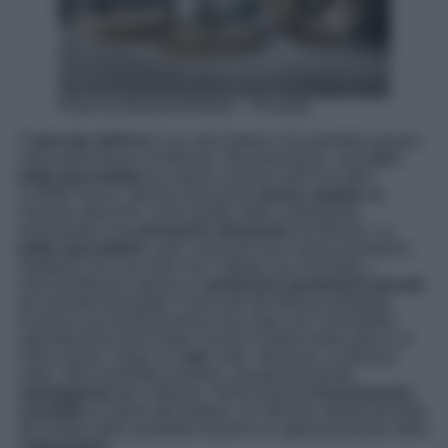
Photo by BenjaminNelan – Pixabay
Il
mercato dell’oro
è un altro fattore che potrebbe pesare
sulla performance di Bitcoin. Recentemente, una
mini-
bolla speculativa
ha spinto il prezzo dell’oro oltre i
4.200$ l’oncia. Questa situazione
drena capitali
dai
mercati adiacenti, come quello delle criptovalute,
esercitando una
pressione ribassista
sul Bitcoin. Le
bolle speculative
, però, sono per loro natura transitorie.
Sebbene non sia certo che l’attuale sia una bolla, i
mercati faticano spesso a
mantenere quotazioni elevate
per periodi prolungati. Il mercato del Bitcoin potrebbe
ricevere una spinta positiva una volta che l’inevitabile
sgonfiamento avrà luogo. Anche il Dollar Index gioca un
ruolo chiave. Dopo un
calo
sotto i 99 punti, la discesa
sotto i 98,5 potrebbe risultare, paradossalmente,
vantaggiosa
per il Bitcoin. Storicamente
inversamente
correlato
al valore del dollaro, un ulteriore abbassamento
del Dollar Index potrebbe favorire un apprezzamento della
criptovaluta
.