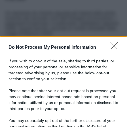
Un elemento da chiarire riguarda gli importi delle prime
ricariche del secondo ciclo dell’Assegno di Inclusione. I
pagamenti di gennaio, in particolare, potrebbero apparire
ridotti. Questo perché, secondo le novità introdotte dalla
Legge di Bilancio 2026:
Il nuovo ciclo di pagamenti non riparte
con un
Do Not Process My Personal Information
importo mensile pieno
.
La prima erogazione ha lo scopo
di riallineare le
prestazioni
.
If you wish to opt-out of the sale, sharing to third parties, or
processing of your personal or sensitive information for
Di conseguenza, gli importi inferiori non rappresentano un
targeted advertising by us, please use the below opt-out
errore, ma rientrano nelle modalità previste dal nuovo
sistema stabilito per l’Assegno di Inclusione.
section to confirm your selection.
Please note that after your opt-out request is processed you
may continue seeing interest-based ads based on personal
information utilized by us or personal information disclosed to
third parties prior to your opt-out.
You may separately opt-out of the further disclosure of your
personal information by third parties on the IAB’s list of