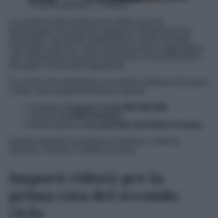
Photo by jarmoluk – Pixabay
Le conferme del corretto arrivo delle ricariche
dell’Assegno di Inclusione giungono direttamente dai
destinatari, che tramite segnalazioni, hanno annotato
l’accredito sulla loro carta. Questi riscontri si aggiungono
alle elaborazioni dei giorni precedenti, che già facevano
presagire l’imminente pagamento.
Per coloro che desiderano una verifica ufficiale del proprio
credito, sono disponibili diverse opzioni:
Chiamare
il numero verde 800 666 888
.
Visitare
un ATM Postamat
.
Recarsi presso
uno sportello dell’Ufficio Postale
.
Queste modalità consentono di ottenere conferma
riguardo l’importo e l’effettiva ricarica.
Importi ridotti per la
prima rata del secondo
ciclo