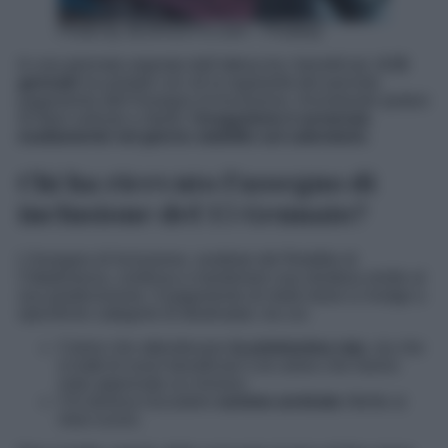
Photo by JESHOOTS-com – Pixabay
In una giornata segnata dall’attesa tra i beneficiari,
il 15
gennaio
ha portato con sé la regolarità del previsto
pagamento dell’Assegno di Inclusione. Annullando ipotesi
di futuri anticipi e ritardi,
l’erogazione è avvenuta
esattamente nel giorno stabilito sul calendario
.
Chi ha ricevuto l’assegno di
inclusione del 15 Gennaio?
L’Assegno di Inclusione, sostituto del Reddito di
Cittadinanza, continua a mantenere una struttura simile al
suo predecessore. Il pagamento di metà mese si rivolge a
specifiche categorie di destinatari, tra cui:
Coloro che attendevano
la primissima rata
, sia che
si tratti di nuovi beneficiari o di coloro che hanno
visto approvato un rinnovo.
Chi doveva riscuotere
somme arretrate
riferite ai
mesi scorsi.