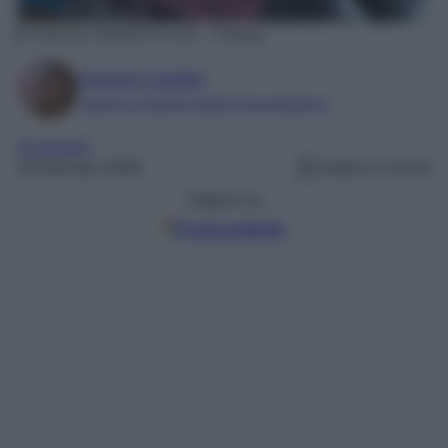
Photo by JESHOOTS-com – Pixabay
Antonia Cataldo
Laurea in Scienze della Comunicazione
Economia
28 Gennaio 2026
Lettura: 2 minuti
Seguici su
Fonti preferite