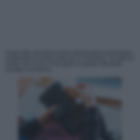
Scopri tutto sull’ultima ricarica dell’Assegno di Inclusione,
confermata al numero verde per il 15 gennaio. Tra attese e
novità, ecco cosa c’è da sapere su questo importante
sostegno economico.