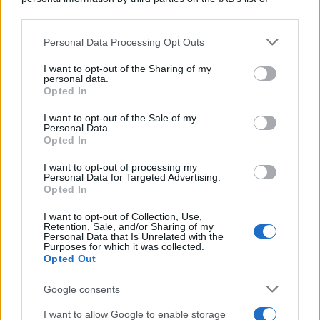
downstream participants.
Personal Data Processing Opt Outs
This information may also be disclosed by us to third parties
on the IAB’s List of Downstream Participants that may further
I want to opt-out of the Sharing of my
disclose it to other third parties.
personal data.
Opted In
Please note that this website/app uses one or more Google
Leggi anche
services and may gather and store information including but
I want to opt-out of the Sale of my
Personal Data.
not limited to your visit or usage behaviour. You may click to
Opted In
grant or deny consent to Google and its third-party tags to
use your data for below specified purposes in below Google
I want to opt-out of processing my
Economia
consent section.
Personal Data for Targeted Advertising.
Opted In
IT Wallet: novità sul
portafoglio digitale
I want to opt-out of Collection, Use,
Retention, Sale, and/or Sharing of my
Personal Data that Is Unrelated with the
Purposes for which it was collected.
Opted Out
Economia
Maxi multa ad AliExpress per
Google consents
bici illegali
I want to allow Google to enable storage