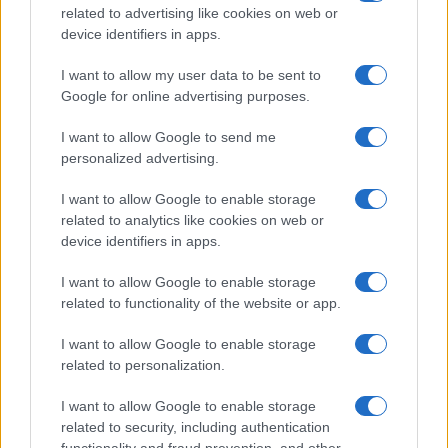
related to advertising like cookies on web or
device identifiers in apps.
Economia
I want to allow my user data to be sent to
Stipendi in Svizzera nel 2026: quanto si
Google for online advertising purposes.
guadagna davvero tra cantoni e settori
I want to allow Google to send me
personalized advertising.
Economia
I want to allow Google to enable storage
Rimborsi 730 sulla pensione:
related to analytics like cookies on web or
accrediti e verifiche
device identifiers in apps.
I want to allow Google to enable storage
related to functionality of the website or app.
I want to allow Google to enable storage
related to personalization.
I want to allow Google to enable storage
related to security, including authentication
Borsaedintorni.it