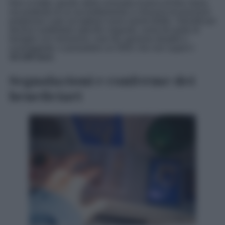
Non si tratta, quindi, della consueta ricarica di fine mese,
ma piuttosto di un accreditamento a chiusura di posizioni
pregresse o per accogliere nuovi aventi diritto. I beneficiari
devono soddisfare specifici requisiti, come far parte di
famiglie con minorenni, over 60, persone disabili o
svantaggiate, e possedere un ISEE che non superi
i
10.140 euro
.
Segnalazioni e conferme dei
beneficiari