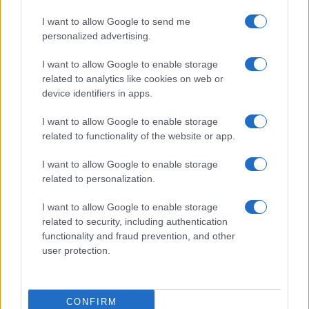
Economia
I want to allow Google to send me
personalized advertising.
Bonus carburante
agricoltura: regole e
I want to allow Google to enable storage
spese ammesse
related to analytics like cookies on web or
device identifiers in apps.
I want to allow Google to enable storage
related to functionality of the website or app.
I want to allow Google to enable storage
related to personalization.
I want to allow Google to enable storage
related to security, including authentication
Borsaedintorni.it
functionality and fraud prevention, and other
user protection.
Chi siamo
Redazione
© 2026 – BORSAEDINTORNI – P.IVA 04827280654
CONFIRM