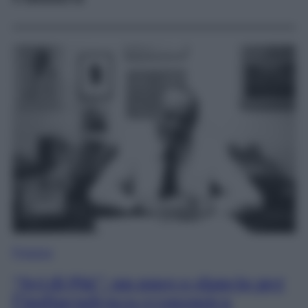
Finanza
“Sei di Più”: un nuovo slancio per
l’indipendenza economica