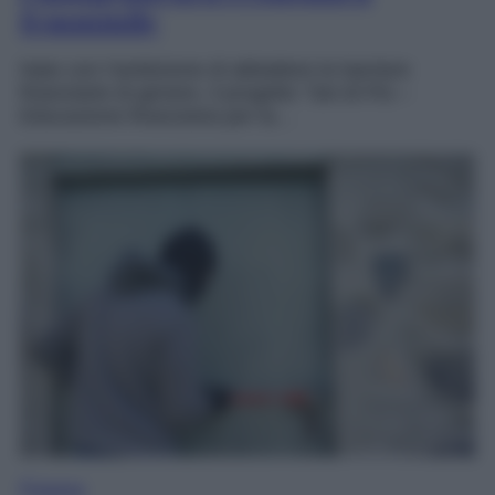
femminile
Nato con l’ambizione di abbattere le barriere
finanziarie di genere, il progetto “Sei di Più –
Educazione finanziaria per la…
Finanza