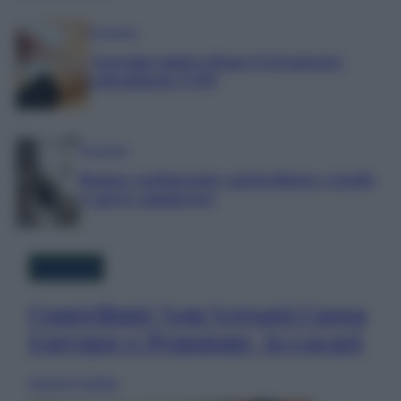
Economia
Assegno unico dopo Ferragosto:
calendario INPS
Economia
Bonus carburante agricoltura: regole
e spese ammesse
Economia
Contributi Non Versati Cassa
Forense e Pensione Avvocati
Antonia Cataldo