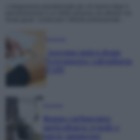
L’integrazione previdenziale per chi lavora dopo il
pensionamento è un diritto prezioso da attivare nei
tempi giusti. Continuare l’attività professionale…
Economia
Assegno unico dopo
Ferragosto: calendario
INPS
Economia
Bonus carburante
agricoltura: regole e
spese ammesse