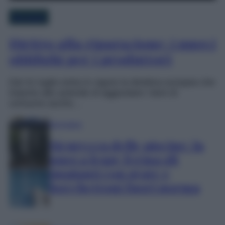
Normative
Diritto alla riparazione: i nuovi
obblighi per i produttori
Dal 31 luglio entra in vigore la direttiva europea che
impone alle aziende di aggiustare i beni di
consumo anche…
Normative
Sicurezza delle piscine: la
nuova legge ferma gli
impianti con grate e
bocchettoni fuori norma