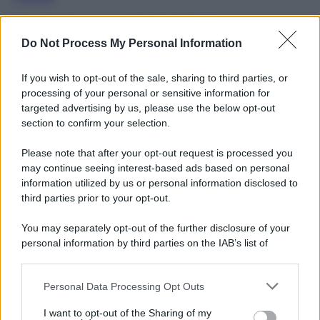
Reati in crescita in Italia: un
allarme per le grandi città
Do Not Process My Personal Information
L’analisi dei dati più recenti del crimine in Italia
If you wish to opt-out of the sale, sharing to third parties, or
rivela una persistente crescita dei reati,
processing of your personal or sensitive information for
confermando un trend negativo ormai…
targeted advertising by us, please use the below opt-out
section to confirm your selection.
Please note that after your opt-out request is processed you
may continue seeing interest-based ads based on personal
information utilized by us or personal information disclosed to
third parties prior to your opt-out.
You may separately opt-out of the further disclosure of your
personal information by third parties on the IAB’s list of
downstream participants.
Personal Data Processing Opt Outs
This information may also be disclosed by us to third parties
on the IAB’s List of Downstream Participants that may further
I want to opt-out of the Sharing of my
disclose it to other third parties.