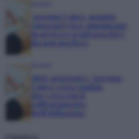
Normative
Assegno Unico, maggio
entra nel vivo: pagamenti
in arrivo e scadenza ISEE
da non perdere
Normative
2026, pensioni e Assegno
Unico: cosa cambia
davvero con il
rallentamento
dell’inflazione
Finanza