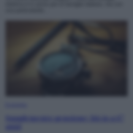
elettrica è in arrivo per le famiglie italiane, ma con
una particolarità…
Economia
Supplemento pensione: bivio a 67
anni