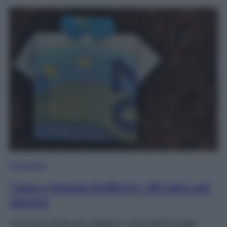
Economia
Nuovo bonus bollette: 60 euro ad
agosto
Un nuovo aiuto per mitigare i costi dell’energia