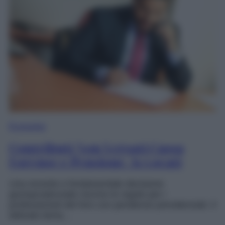
Economia
Contributi Non Versati Cassa
Forense e Pensione Avvocati
Una recente e fondamentale decisione
giurisprudenziale riscrive le regole per i
professionisti del foro con pendenze previdenziali. Il
delicato tema…