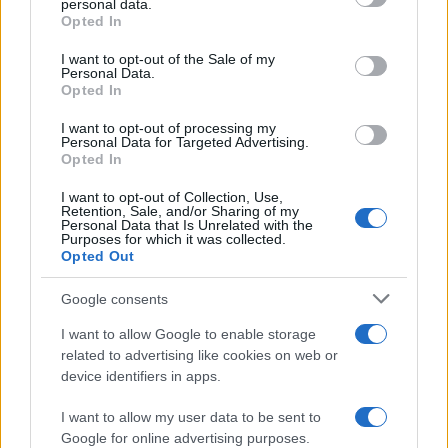
personal data.
Opted In
Please note that this website/app uses one or more Google
Finanza
services and may gather and store information including but
I want to opt-out of the Sale of my
Personal Data.
not limited to your visit or usage behaviour. You may click to
L’intelligenza artificiale reinventa
Opted In
grant or deny consent to Google and its third-party tags to
lo shopping con ChatGPT e PayPal
use your data for below specified purposes in below Google
I want to opt-out of processing my
consent section.
Personal Data for Targeted Advertising.
Nel 2026, l’esperienza di acquisto online si
Opted In
evolverà radicalmente grazie alla collaborazione tra
OpenAI e PayPal. Scopri come il portafoglio…
I want to opt-out of Collection, Use,
Retention, Sale, and/or Sharing of my
Personal Data that Is Unrelated with the
Purposes for which it was collected.
Opted Out
Economia
Assegno unico dopo
Google consents
Ferragosto: calendario
I want to allow Google to enable storage
INPS
related to advertising like cookies on web or
device identifiers in apps.
I want to allow my user data to be sent to
Google for online advertising purposes.