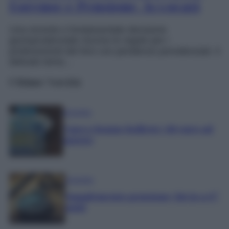
Forense e Pensione Avvocati
Una recente e fondamentale decisione
giurisprudenziale riscrive le regole per i
professionisti del foro con pendenze previdenziali. Il
delicato tema…
Ultime Novità
Economia
Nuovo bonus bollette: 60 euro ad
agosto
Economia
Supplemento pensione: bivio a 67
anni